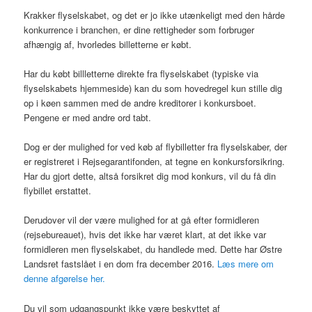
Krakker flyselskabet, og det er jo ikke utænkeligt med den hårde
konkurrence i branchen, er dine rettigheder som forbruger
afhængig af, hvorledes billetterne er købt.
Har du købt billletterne direkte fra flyselskabet (typiske via
flyselskabets hjemmeside) kan du som hovedregel kun stille dig
op i køen sammen med de andre kreditorer i konkursboet.
Pengene er med andre ord tabt.
Dog er der mulighed for ved køb af flybilletter fra flyselskaber, der
er registreret i Rejsegarantifonden, at tegne en konkursforsikring.
Har du gjort dette, altså forsikret dig mod konkurs, vil du få din
flybillet erstattet.
Derudover vil der være mulighed for at gå efter formidleren
(rejsebureauet), hvis det ikke har været klart, at det ikke var
formidleren men flyselskabet, du handlede med. Dette har Østre
Landsret fastslået i en dom fra december 2016.
Læs mere om
denne afgørelse her.
Du vil som udgangspunkt ikke være beskyttet af