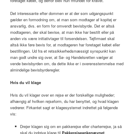
foretaget købet, og derfor blev hun frifundet for kravet.
Det interessante efter dommen er at der som udgangspunkt
gælder en formodning om, at man som modtager af kopitøj er
ansvarlig, dvs. en form for omvendt bevisbyrde. Det er altså
modtageren, der skal bevise, at man ikke har bestilt eller på
anden vis være initiativtager til forsendelsen. Tøjfirmaet skal
altså ikke føre bevis for, at modtageren har foretaget købet eller
bestillingen. Ud fra et retssikkerhedsmæssigt synspunkt kan
man godt undre sig over, at Sø- og Handelsretten vælger at
vende bevisbyrden om, da dette ikke er i overensstemmelse med
almindelige bevisbyrderegler.
Hvis du vil klage
Hvis du vil klager over en rejse er der forskellige muligheder;
afhængig af hvilken rejseform, du har benyttet, og hvad klagen
vedrører. Firkantet sagt er klagesystemet indrettet på følgende
vis:
Drejer klagen sig om en pakkerejse eller charterrejse, ja så
skal du indgive klage til
Pakkerejseankenævnet
.