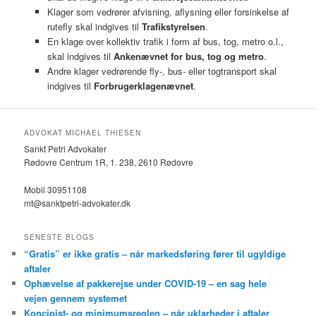
Klager som vedrører afvisning, aflysning eller forsinkelse af
rutefly skal indgives til
Trafikstyrelsen
.
En klage over kollektiv trafik i form af bus, tog, metro o.l.,
skal indgives til
Ankenævnet for bus, tog og metro
.
Andre klager vedrørende fly-, bus- eller togtransport skal
indgives til
Forbrugerklagenævnet
.
ADVOKAT MICHAEL THIESEN
Sankt Petri Advokater
Rødovre Centrum 1R, 1. 238, 2610 Rødovre
Mobil 30951108
mt@sanktpetri-advokater.dk
SENESTE BLOGS
“Gratis” er ikke gratis – når markedsføring fører til ugyldige
aftaler
Ophævelse af pakkerejse under COVID-19 – en sag hele
vejen gennem systemet
Koncipist- og minimumsreglen – når uklarheder i aftaler