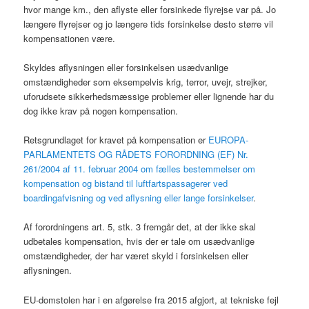
hvor mange km., den aflyste eller forsinkede flyrejse var på. Jo
længere flyrejser og jo længere tids forsinkelse desto større vil
kompensationen være.
Skyldes aflysningen eller forsinkelsen usædvanlige
omstændigheder som eksempelvis krig, terror, uvejr, strejker,
uforudsete sikkerhedsmæssige problemer eller lignende har du
dog ikke krav på nogen kompensation.
Retsgrundlaget for kravet på kompensation er
EUROPA-
PARLAMENTETS OG RÅDETS FORORDNING (EF) Nr.
261/2004 af 11. februar 2004 om fælles bestemmelser om
kompensation og bistand til luftfartspassagerer ved
boardingafvisning og ved aflysning eller lange forsinkelser
.
Af forordningens art. 5, stk. 3 fremgår det, at der ikke skal
udbetales kompensation, hvis der er tale om usædvanlige
omstændigheder, der har været skyld i forsinkelsen eller
aflysningen.
EU-domstolen har i en afgørelse fra 2015 afgjort, at tekniske fejl