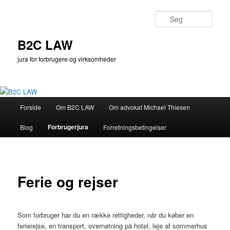
Fortsæt
til
Søg
primært
indhold
B2C LAW
jura for forbrugere og virksomheder
Hovedmenu
Forside
Om B2C LAW
Om advokat Michael Thiesen
Forbrugerjura
Blog
Forretningsbetingelser
Ferie og rejser
Som forbruger har du en række rettigheder, når du køber en
ferierejse, en transport, overnatning på hotel, leje af sommerhus