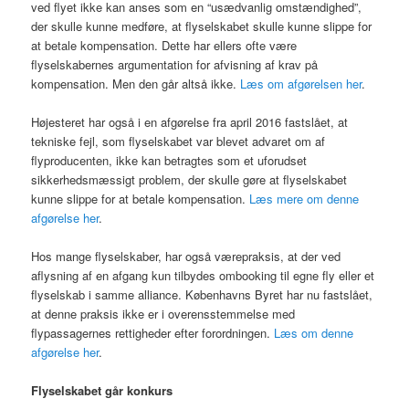
ved flyet ikke kan anses som en “usædvanlig omstændighed”,
der skulle kunne medføre, at flyselskabet skulle kunne slippe for
at betale kompensation. Dette har ellers ofte være
flyselskabernes argumentation for afvisning af krav på
kompensation. Men den går altså ikke.
Læs om afgørelsen her
.
Højesteret har også i en afgørelse fra april 2016 fastslået, at
tekniske fejl, som flyselskabet var blevet advaret om af
flyproducenten, ikke kan betragtes som et uforudset
sikkerhedsmæssigt problem, der skulle gøre at flyselskabet
kunne slippe for at betale kompensation.
Læs mere om denne
afgørelse her
.
Hos mange flyselskaber, har også værepraksis, at der ved
aflysning af en afgang kun tilbydes ombooking til egne fly eller et
flyselskab i samme alliance. Københavns Byret har nu fastslået,
at denne praksis ikke er i overensstemmelse med
flypassagernes rettigheder efter forordningen.
Læs om denne
afgørelse her
.
Flyselskabet går konkurs