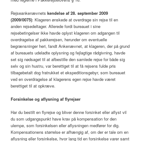
Rejseankenævnets
kendelse af 28. september 2009
(2009/0075)
: Klageren ønskede at overdrage sin rejse til en
anden rejsedeltager. Allerede fordi bureauet i sine
rejsebetingelser ikke havde oplyst klageren om adgangen til
overdragelse af pakkerejsen, herunder om eventuelle
begrænsninger heri, fandt Ankenævnet, at klageren, der på grund
af bureauets udeladte oplysning og fejlagtige rådgivning, havde
set sig nødsaget til at afbestille den samlede rejse for både sig
selv og sin hustru, var berettiget til at få rejsens fulde pris
tilbagebetalt dog fratrukket et ekspeditionsgebyr, som bureauet
ved en overdragelse af klagerens egen rejse havde været
berettiget til at opkræve.
Forsinkelse og aflysning af flyrejser
Har du bestilt en flyrejse og bliver denne forsinket eller aflyst vil
du som udgangspunkt have krav på kompensation for den
ulempe, som forsinkelsen eller aflysningen medfører for dig.
Kompensationens størrelse er afhængig af, om der er tale om en
aflysning eller forsinkelse, hvor lang tid en forsinkelse varer samt