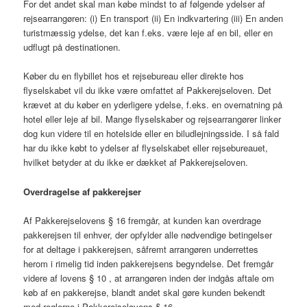
For det andet skal man købe mindst to af følgende ydelser af
rejsearrangøren: (i) En transport (ii) En indkvartering (iii) En anden
turistmæssig ydelse, det kan f.eks. være leje af en bil, eller en
udflugt på destinationen.
Køber du en flybillet hos et rejsebureau eller direkte hos
flyselskabet vil du ikke være omfattet af Pakkerejseloven. Det
krævet at du køber en yderligere ydelse, f.eks. en overnatning på
hotel eller leje af bil. Mange flyselskaber og rejsearrangører linker
dog kun videre til en hotelside eller en biludlejningsside. I så fald
har du ikke købt to ydelser af flyselskabet eller rejsebureauet,
hvilket betyder at du ikke er dækket af Pakkerejseloven.
Overdragelse af pakkerejser
Af Pakkerejselovens § 16 fremgår, at kunden kan overdrage
pakkerejsen til enhver, der opfylder alle nødvendige betingelser
for at deltage i pakkerejsen, såfremt arrangøren underrettes
herom i rimelig tid inden pakkerejsens begyndelse. Det fremgår
videre af lovens § 10 , at arrangøren inden der indgås aftale om
køb af en pakkerejse, blandt andet skal gøre kunden bekendt
med reglerne i Pakkerejselovens § 16.