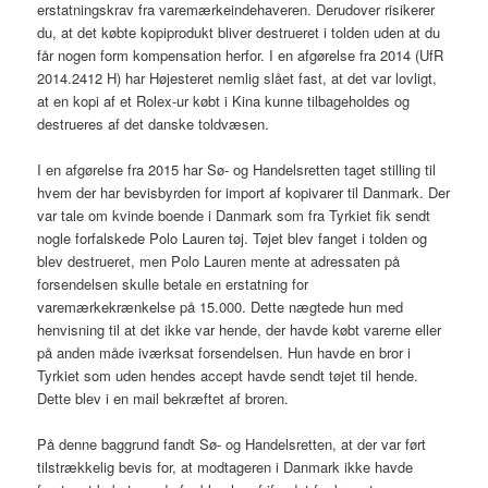
erstatningskrav fra varemærkeindehaveren. Derudover risikerer
du, at det købte kopiprodukt bliver destrueret i tolden uden at du
får nogen form kompensation herfor. I en afgørelse fra 2014 (UfR
2014.2412 H) har Højesteret nemlig slået fast, at det var lovligt,
at en kopi af et Rolex-ur købt i Kina kunne tilbageholdes og
destrueres af det danske toldvæsen.
I en afgørelse fra 2015 har Sø- og Handelsretten taget stilling til
hvem der har bevisbyrden for import af kopivarer til Danmark. Der
var tale om kvinde boende i Danmark som fra Tyrkiet fik sendt
nogle forfalskede Polo Lauren tøj. Tøjet blev fanget i tolden og
blev destrueret, men Polo Lauren mente at adressaten på
forsendelsen skulle betale en erstatning for
varemærkekrænkelse på 15.000. Dette nægtede hun med
henvisning til at det ikke var hende, der havde købt varerne eller
på anden måde iværksat forsendelsen. Hun havde en bror i
Tyrkiet som uden hendes accept havde sendt tøjet til hende.
Dette blev i en mail bekræftet af broren.
På denne baggrund fandt Sø- og Handelsretten, at der var ført
tilstrækkelig bevis for, at modtageren i Danmark ikke havde