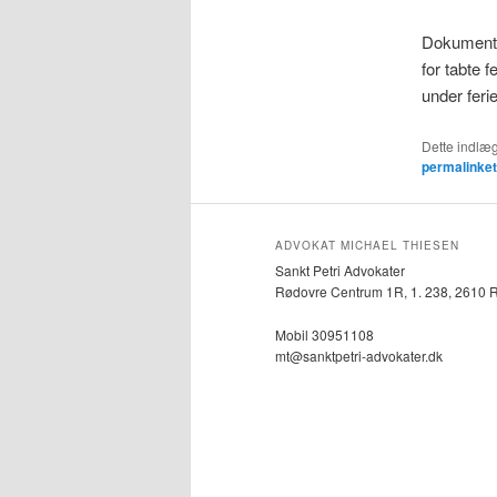
Dokumentat
for tabte 
under feri
Dette indlæg
permalinket
ADVOKAT MICHAEL THIESEN
Sankt Petri Advokater
Rødovre Centrum 1R, 1. 238, 2610 
Mobil 30951108
mt@sanktpetri-advokater.dk