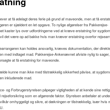
tatning
ver at få ødelagt deres ferie på grund af maveonde, men at få erstatn
gøren er sjældent en let opgave. To nylige afgørelser fra Pakkerejse-
 kaster lys over udfordringerne ved at kræve erstatning for sygdom 
d vil det være op ad bakke hvis man kræver erstatning overfor rejsear
searrangøren kan holdes ansvarlig, kræves dokumentation, der direkte
 med indtaget mad. Pakkerejse-Ankenævnet afviste nylig to sager,
orsøgte at få erstatning for maveonde.
lfælde kunne man ikke med tilstrækkelig sikkerhed påvise, at sygdo
den inkluderede mad.
e- og Forbrugerstyrelsen påpeger vigtigheden af at kende sine retti
il rejseforsikring som en afgørende faktor. Styrelsen anbefaler at und
svilkår omhyggeligt og sikre, at dækningen er tilstrækkelig, især hvis 
EU.