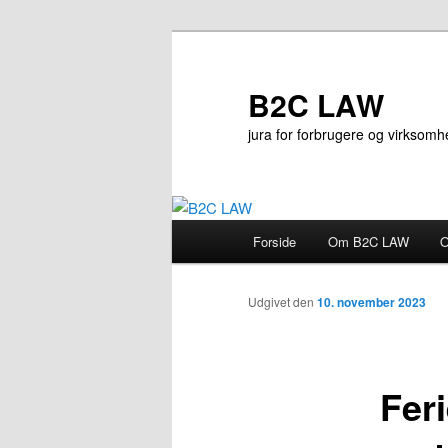
Fortsæt
til
primært
B2C LAW
indhold
jura for forbrugere og virksom
Hovedmenu
Forside
Om B2C LAW
O
Udgivet den
10. november 2023
Feri