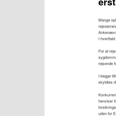
ers
Mange ople
rejsearran
Ankenævnet
I hvertfal
For at rej
sygdommen
rejsende f
I begge ti
skyldtes 
Konkurrenc
henviser t
forsikring
uden for 