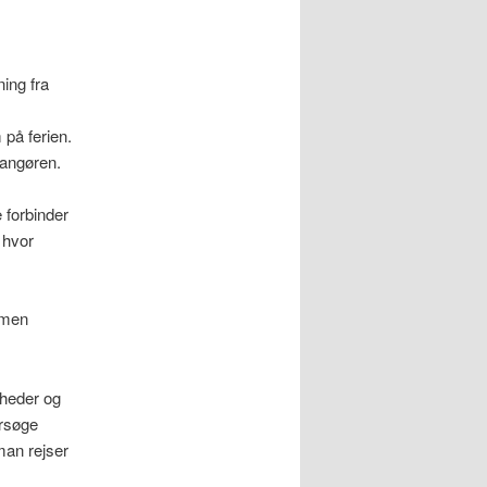
ing fra
på ferien.
rangøren.
 forbinder
 hvor
mmen
gheder og
ersøge
man rejser