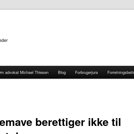
heder
m advokat Michael Thiesen
Blog
Forbrugerjura
Forretningsbeti
emave berettiger ikke til