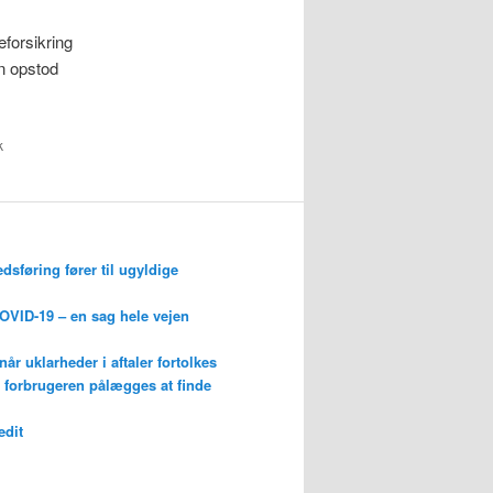
eforsikring
en opstod
k
edsføring fører til ugyldige
OVID-19 – en sag hele vejen
r uklarheder i aftaler fortolkes
år forbrugeren pålægges at finde
edit