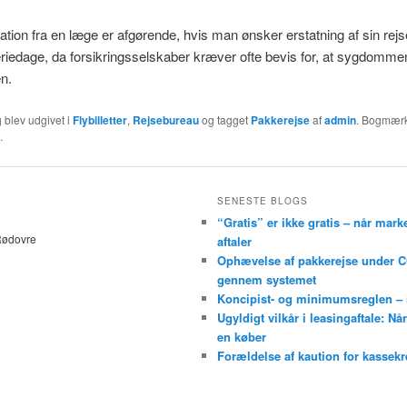
ion fra en læge er afgørende, hvis man ønsker erstatning af sin rejs
feriedage, da forsikringsselskaber kræver ofte bevis for, at sygdomm
en.
 blev udgivet i
Flybilletter
,
Rejsebureau
og tagget
Pakkerejse
af
admin
. Bogmær
.
SENESTE BLOGS
“Gratis” er ikke gratis – når mark
Rødovre
aftaler
Ophævelse af pakkerejse under C
gennem systemet
Koncipist- og minimumsreglen – nå
Ugyldigt vilkår i leasingaftale: N
en køber
Forældelse af kaution for kassekr