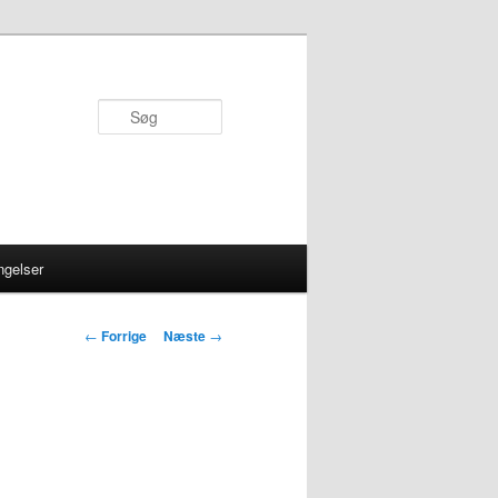
Søg
ngelser
Indlægsnavigation
←
Forrige
Næste
→