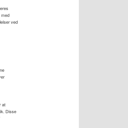
deres
d med
delser ved
nne
ver
 at
kik. Disse
’