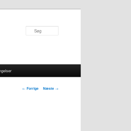
Søg
ngelser
Indlægsnavigation
←
Forrige
Næste
→