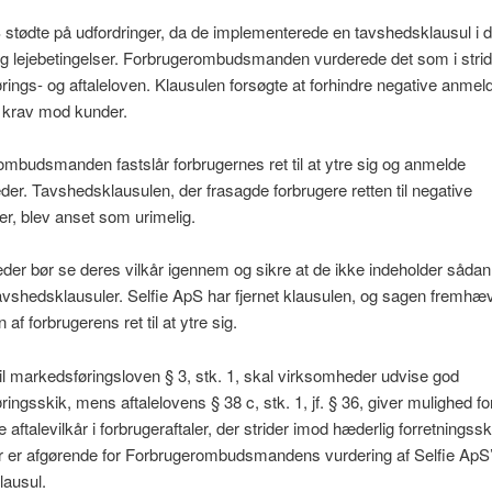
 stødte på udfordringer, da de implementerede en tavshedsklausul i 
og lejebetingelser. Forbrugerombudsmanden vurderede det som i stri
ings- og aftaleloven. Klausulen forsøgte at forhindre negative anmel
m krav mod kunder.
mbudsmanden fastslår forbrugernes ret til at ytre sig og anmelde
er. Tavshedsklausulen, der frasagde forbrugere retten til negative
r, blev anset som urimelig.
er bør se deres vilkår igennem og sikre at de ikke indeholder såda
avshedsklausuler. Selfie ApS har fjernet klausulen, og sagen fremhæ
 af forbrugerens ret til at ytre sig.
til markedsføringsloven § 3, stk. 1, skal virksomheder udvise god
ingsskik, mens aftalelovens § 38 c, stk. 1, jf. § 36, giver mulighed for
e aftalevilkår i forbrugeraftaler, der strider imod hæderlig forretningss
r er afgørende for Forbrugerombudsmandens vurdering af Selfie ApS
lausul.