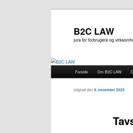
Fortsæt
til
primært
B2C LAW
indhold
jura for forbrugere og virksom
Hovedmenu
Forside
Om B2C LAW
O
Udgivet den
9. november 2023
Tav