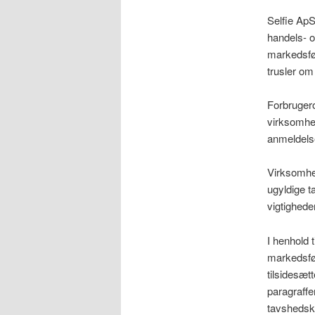
Selfie ApS
handels- 
markedsfør
trusler o
Forbrugero
virksomhed
anmeldelse
Virksomhed
ugyldige t
vigtigheden
I henhold 
markedsfør
tilsidesætt
paragraffe
tavshedsk