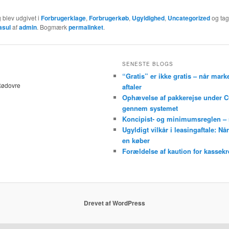
 blev udgivet i
Forbrugerklage
,
Forbrugerkøb
,
Ugyldighed
,
Uncategorized
og tag
asul
af
admin
. Bogmærk
permalinket
.
SENESTE BLOGS
“Gratis” er ikke gratis – når mark
Rødovre
aftaler
Ophævelse af pakkerejse under C
gennem systemet
Koncipist- og minimumsreglen – nå
Ugyldigt vilkår i leasingaftale: N
en køber
Forældelse af kaution for kassekr
Drevet af WordPress