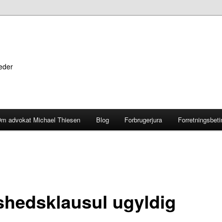
heder
m advokat Michael Thiesen
Blog
Forbrugerjura
Forretningsbeti
shedsklausul ugyldig