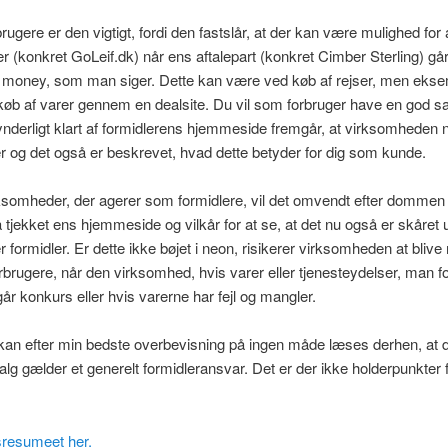
brugere er den vigtigt, fordi den fastslår, at der kan være mulighed for 
er (konkret GoLeif.dk) når ens aftalepart (konkret Cimber Sterling) gå
e money, som man siger. Dette kan være ved køb af rejser, men ekse
øb af varer gennem en dealsite. Du vil som forbruger have en god sa
ynderligt klart af formidlerens hjemmeside fremgår, at virksomheden 
er og det også er beskrevet, hvad dette betyder for dig som kunde.
ksomheder, der agerer som formidlere, vil det omvendt efter domme
få tjekket ens hjemmeside og vilkår for at se, at det nu også er skåret u
 formidler. Er dette ikke bøjet i neon, risikerer virksomheden at bliv
orbrugere, når den virksomhed, hvis varer eller tjenesteydelser, man f
går konkurs eller hvis varerne har fejl og mangler.
n efter min bedste overbevisning på ingen måde læses derhen, at d
alg gælder et generelt formidleransvar. Det er der ikke holderpunkter f
resumeet her.