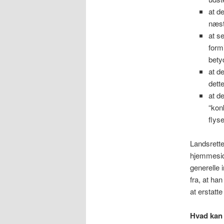
at de
næst
at s
form
bety
at d
dett
at d
“kon
flys
Landsrette
hjemmesid
generelle 
fra, at ha
at erstatt
Hvad kan 