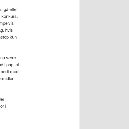
at gå efter
r konkurs.
mpelvis
g, hvis
netop kun
n nu være
d i pap, at
e mødt med
ormidler
er i
or i