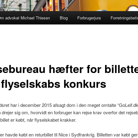
m advokat Michael Thiesen
Blog
Forbrugerjura
Forretningsbeti
ebureau hæfter for billett
 flyselskabs konkurs
sret har i december 2015 afsagt dom i den meget omtalte “GoLeif.dk
 drejer sig om, hvorvidt en forbruger kan rejse krav overfor det rejse
billet er købt, når flyselskabet krakker.
er havde købt en returbillet til Nice i Sydfrankrig. Billetten var købt 