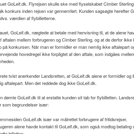
uet GoLeif.dk. Flyrejsen skulle ske med flyselskabet Cimber Sterlin
 gik konkurs inden rejsen var gennemført. Kunden sagsøgte herefter G
, dvs. værdien af flybilletterne.
uet, GoLeif.dk, nægtede at betale med henvisning til, at de alene h
af aftalen mellem forbrugeren og Cimber Sterling, og at de derfor ikke
på konkursen. Når man er formidler er man nemlig ikke aftalepart og
rvejende hovedregel ikke forpligtet af den aftale, som indgåes mell
mheden.
rete tvist anerkender Landsretten, at GoLeif.dk alene er formidler og 
g aftalepart. Men det reddede dog ikke GoLeif.dk.
 dømte GoLeif.dk til at erstatte kunden sit tab for flybilletten. Landsr
 som begrundelser især:
jemmesiden GoLeif.dk især var målrettet forbrugere af fritidsrejser,
rugeren alene havde kontakt til GoLeif.dk, som også modtog betaling 
dte billetten,