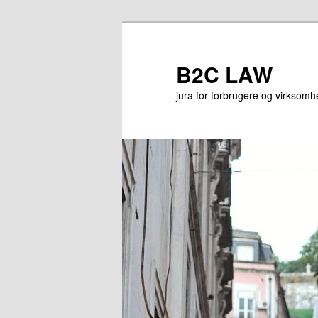
Fortsæt
til
primært
B2C LAW
indhold
jura for forbrugere og virksom