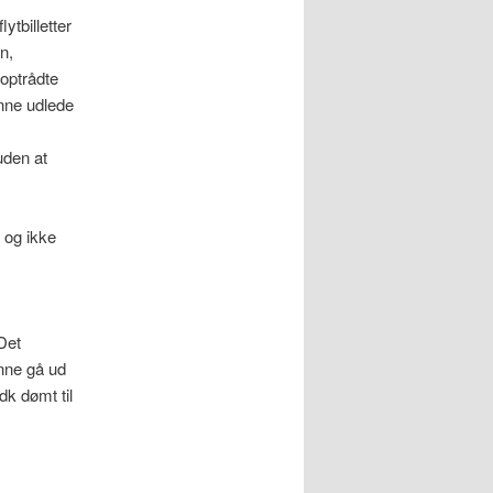
ytbilletter
n,
 optrådte
unne udlede
uden at
, og ikke
Det
nne gå ud
dk dømt til