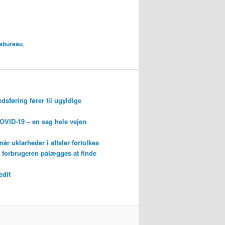
ebureau
,
edsføring fører til ugyldige
OVID-19 – en sag hele vejen
r uklarheder i aftaler fortolkes
år forbrugeren pålægges at finde
edit