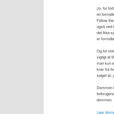
Jo, for for
en formidl
Follow th
også ved k
det ikke s
er formidl
Og for vir
vigtigt at 
man kun er
krav fra f
salget af, 
Dommen ka
forbrugers
dommen.
Læs doms