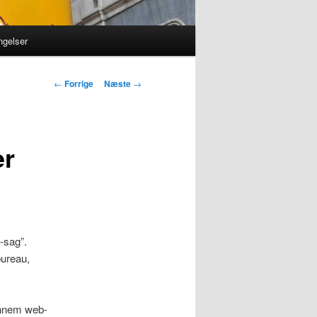
ngelser
Indlægsnavigation
←
Forrige
Næste
→
er
-sag”.
bureau,
gennem web-