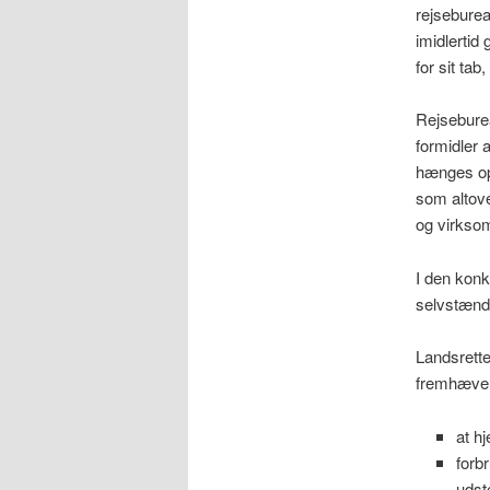
rejseburea
imidlertid
for sit tab
Rejseburea
formidler 
hænges op 
som altove
og virkso
I den konk
selvstændi
Landsretten
fremhæver
at h
forb
udste