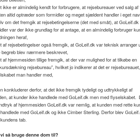
t ikke er almindelig kendt for forbrugere, at rejsebureauer ved salg af fl
en altid optræder som formidler og meget sjældent handler i eget nav
elv om det fremgik at rejsebetingelserne (det med småt), at GoLeif.dk
idler var der ikke grundlag for at antage, at en almindelig forbruger k
dningen heraf,
et af rejsebetingelser også fremgik, at GoLeif.dk var teknisk arrangør 
e begreb blev nærmere beskrevet,
et af hjemmesiden tillige fremgik, at der var mulighed for at tilkøbe en
kursdækning rejsebureau”, hvilket jo indikerer at det er rejsebureauet
elskabet man handler med,
n konkluderer derfor, at det ikke fremgik tydeligt og udtrykkeligt af
en, at kunder ikke handlede med GoLeif.dk men med flyselskabet. 
indtryk af hjemmesiden GoLeif.dk var nemlig, at kunden med rette ku
n handlede med GoLeif.dk og ikke Cimber Sterling. Derfor blev GoLeif.
e kundens tab.
vi så bruge denne dom til?