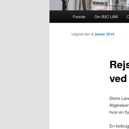
Hovedmenu
Forside
Om B2C LAW
O
Udgivet den
3. januar 2016
Rejs
ved
Østre Land
Afgørelsen
hvor en fly
En forbrug