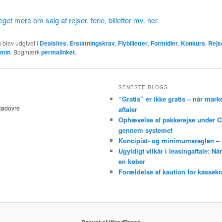
et mere om salg af rejser, ferie, billetter mv. her.
 blev udgivet i
Dealsites
,
Erstatningskrav
,
Flybilletter
,
Formidler
,
Konkurs
,
Rejs
min
. Bogmærk
permalinket
.
SENESTE BLOGS
“Gratis” er ikke gratis – når mark
Rødovre
aftaler
Ophævelse af pakkerejse under C
gennem systemet
Koncipist- og minimumsreglen – nå
Ugyldigt vilkår i leasingaftale: N
en køber
Forældelse af kaution for kassekr