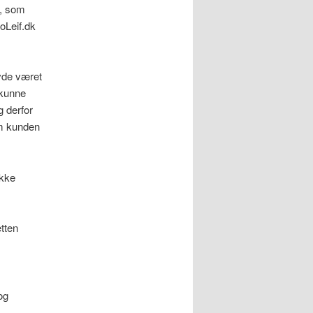
g, som
oLeif.dk
avde været
 kunne
 derfor
em kunden
ikke
etten
og