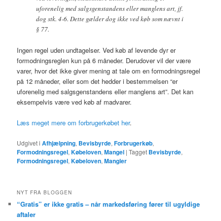
uforenelig med salgsgenstandens eller manglens art, jf.
dog stk. 4-6. Dette gælder dog ikke ved køb som nævnt i
§ 77.
Ingen regel uden undtagelser. Ved køb af levende dyr er
formodningsreglen kun på 6 måneder. Derudover vil der være
varer, hvor det ikke giver mening at tale om en formodningsregel
på 12 måneder, eller som det hedder i bestemmelsen “er
uforenelig med salgsgenstandens eller manglens art”. Det kan
eksempelvis være ved køb af madvarer.
Læs meget mere om forbrugerkøbet her
.
Udgivet i
Afhjælpning
,
Bevisbyrde
,
Forbrugerkøb
,
Formodningsregel
,
Købeloven
,
Mangel
|
Tagget
Bevisbyrde
,
Formodningsregel
,
Købeloven
,
Mangler
NYT FRA BLOGGEN
“Gratis” er ikke gratis – når markedsføring fører til ugyldige
aftaler