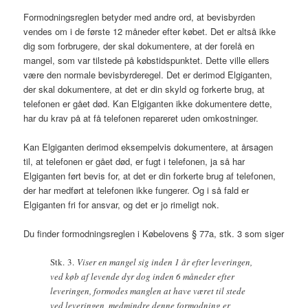
Formodningsreglen betyder med andre ord, at bevisbyrden
vendes om i de første 12 måneder efter købet. Det er altså ikke
dig som forbrugere, der skal dokumentere, at der forelå en
mangel, som var tilstede på købstidspunktet. Dette ville ellers
være den normale bevisbyrderegel. Det er derimod Elgiganten,
der skal dokumentere, at det er din skyld og forkerte brug, at
telefonen er gået død. Kan Elgiganten ikke dokumentere dette,
har du krav på at få telefonen repareret uden omkostninger.
Kan Elgiganten derimod eksempelvis dokumentere, at årsagen
til, at telefonen er gået død, er fugt i telefonen, ja så har
Elgiganten ført bevis for, at det er din forkerte brug af telefonen,
der har medført at telefonen ikke fungerer. Og i så fald er
Elgiganten fri for ansvar, og det er jo rimeligt nok.
Du finder formodningsreglen i Købelovens § 77a, stk. 3 som siger
Stk. 3.
Viser en mangel sig inden 1 år efter leveringen,
ved køb af levende dyr dog inden 6 måneder efter
leveringen, formodes manglen at have været til stede
ved leveringen, medmindre denne formodning er