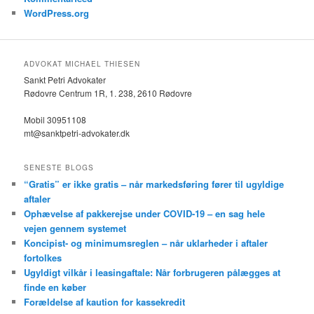
WordPress.org
ADVOKAT MICHAEL THIESEN
Sankt Petri Advokater
Rødovre Centrum 1R, 1. 238, 2610 Rødovre
Mobil 30951108
mt@sanktpetri-advokater.dk
SENESTE BLOGS
“Gratis” er ikke gratis – når markedsføring fører til ugyldige
aftaler
Ophævelse af pakkerejse under COVID-19 – en sag hele
vejen gennem systemet
Koncipist- og minimumsreglen – når uklarheder i aftaler
fortolkes
Ugyldigt vilkår i leasingaftale: Når forbrugeren pålægges at
finde en køber
Forældelse af kaution for kassekredit