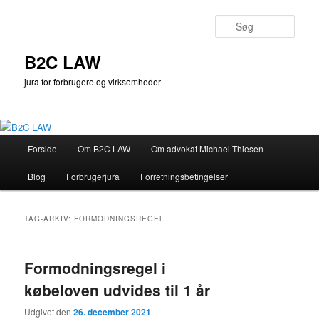
Fortsæt
Fortsæt
til
til
Søg
primært
sekundært
indhold
indhold
B2C LAW
jura for forbrugere og virksomheder
Hovedmenu
Forside
Om B2C LAW
Om advokat Michael Thiesen
Blog
Forbrugerjura
Forretningsbetingelser
TAG-ARKIV:
FORMODNINGSREGEL
Formodningsregel i
købeloven udvides til 1 år
Udgivet den
26. december 2021