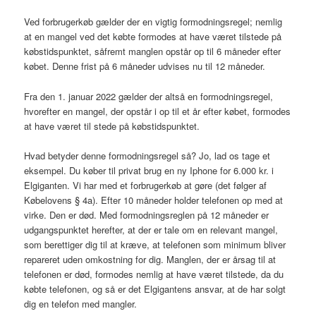
Ved forbrugerkøb gælder der en vigtig formodningsregel; nemlig
at en mangel ved det købte formodes at have været tilstede på
købstidspunktet, såfremt manglen opstår op til 6 måneder efter
købet. Denne frist på 6 måneder udvises nu til 12 måneder.
Fra den 1. januar 2022 gælder der altså en formodningsregel,
hvorefter en mangel, der opstår i op til et år efter købet, formodes
at have været til stede på købstidspunktet.
Hvad betyder denne formodningsregel så? Jo, lad os tage et
eksempel. Du køber til privat brug en ny Iphone for 6.000 kr. i
Elgiganten. Vi har med et forbrugerkøb at gøre (det følger af
Købelovens § 4a). Efter 10 måneder holder telefonen op med at
virke. Den er død. Med formodningsreglen på 12 måneder er
udgangspunktet herefter, at der er tale om en relevant mangel,
som berettiger dig til at kræve, at telefonen som minimum bliver
repareret uden omkostning for dig. Manglen, der er årsag til at
telefonen er død, formodes nemlig at have været tilstede, da du
købte telefonen, og så er det Elgigantens ansvar, at de har solgt
dig en telefon med mangler.