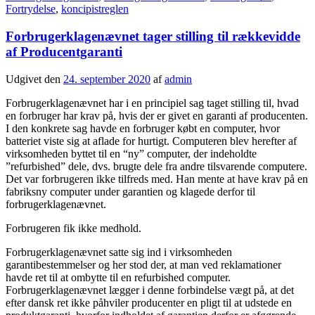
Fortrydelse
,
koncipistreglen
Forbrugerklagenævnet tager stilling til rækkevidde
af Producentgaranti
Udgivet den
24. september 2020
af
admin
Forbrugerklagenævnet har i en principiel sag taget stilling til, hvad
en forbruger har krav på, hvis der er givet en garanti af producenten.
I den konkrete sag havde en forbruger købt en computer, hvor
batteriet viste sig at aflade for hurtigt. Computeren blev herefter af
virksomheden byttet til en “ny” computer, der indeholdte
”refurbished” dele, dvs. brugte dele fra andre tilsvarende computere.
Det var forbrugeren ikke tilfreds med. Han mente at have krav på en
fabriksny computer under garantien og klagede derfor til
forbrugerklagenævnet.
Forbrugeren fik ikke medhold.
Forbrugerklagenævnet satte sig ind i virksomheden
garantibestemmelser og her stod der, at man ved reklamationer
havde ret til at ombytte til en refurbished computer.
Forbrugerklagenævnet lægger i denne forbindelse vægt på, at det
efter dansk ret ikke påhviler producenter en pligt til at udstede en