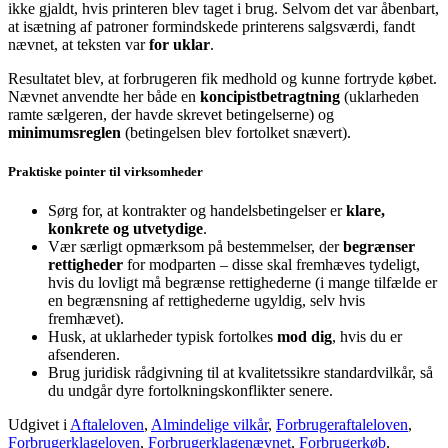
ikke gjaldt, hvis printeren blev taget i brug. Selvom det var åbenbart,
at isætning af patroner formindskede printerens salgsværdi, fandt
nævnet, at teksten var
for uklar
.
Resultatet blev, at forbrugeren fik medhold og kunne fortryde købet.
Nævnet anvendte her både en
koncipistbetragtning
(uklarheden
ramte sælgeren, der havde skrevet betingelserne) og
minimumsreglen
(betingelsen blev fortolket snævert).
Praktiske pointer til virksomheder
Sørg for, at kontrakter og handelsbetingelser er
klare,
konkrete og utvetydige
.
Vær særligt opmærksom på bestemmelser, der
begrænser
rettigheder
for modparten – disse skal fremhæves tydeligt,
hvis du lovligt må begrænse rettighederne (i mange tilfælde er
en begrænsning af rettighederne ugyldig, selv hvis
fremhævet).
Husk, at uklarheder typisk fortolkes
mod dig
, hvis du er
afsenderen.
Brug juridisk rådgivning til at kvalitetssikre standardvilkår, så
du undgår dyre fortolkningskonflikter senere.
Udgivet i
Aftaleloven
,
Almindelige vilkår
,
Forbrugeraftaleloven
,
Forbrugerklageloven
,
Forbrugerklagenævnet
,
Forbrugerkøb
,