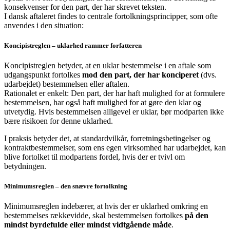
konsekvenser for den part, der har skrevet teksten.
I dansk aftaleret findes to centrale fortolkningsprincipper, som ofte
anvendes i den situation:
Koncipistreglen – uklarhed rammer forfatteren
Koncipistreglen betyder, at en uklar bestemmelse i en aftale som
udgangspunkt fortolkes
mod den part, der har konciperet
(dvs.
udarbejdet) bestemmelsen eller aftalen.
Rationalet er enkelt: Den part, der har haft mulighed for at formulere
bestemmelsen, har også haft mulighed for at gøre den klar og
utvetydig. Hvis bestemmelsen alligevel er uklar, bør modparten ikke
bære risikoen for denne uklarhed.
I praksis betyder det, at standardvilkår, forretningsbetingelser og
kontraktbestemmelser, som ens egen virksomhed har udarbejdet, kan
blive fortolket til modpartens fordel, hvis der er tvivl om
betydningen.
Minimumsreglen – den snævre fortolkning
Minimumsreglen indebærer, at hvis der er uklarhed omkring en
bestemmelses rækkevidde, skal bestemmelsen fortolkes
på den
mindst byrdefulde eller mindst vidtgående måde
.