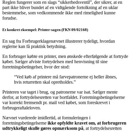
Reglen fungerer som en slags “sikkerhedsventil”, der sikrer, at en
part ikke bliver bundet af en vidtgående fortolkning af en uklar
bestemmelse, som vedkommende ikke med rimelighed kunne
forudse.
Et konkret eksempel: Printer-sagen (FKN 09/02168)
En sag fra Forbrugerklagenævnet illustrerer tydeligt, hvordan
reglerne kan få praktisk betydning.
En forbruger købte en printer, men ønskede efterfølgende at fortryde
købet. Sælger afviste fortrydelsen med henvisning til sine
forretningsbetingelser, hvor der stod:
“Ved køb af printere må farvepatronerne ej heller åbnes,
hvis returretten skal opretholdes.”
Printeren var taget i brug, og patronerne var isat. Sælger mente
derfor, at fortrydelsesretten var bortfaldet. Forretningsbetingelserne
var korrekt fremsendt pr. mail ved købet, som foreskrevet i
forbrugeraftaleloven.
Nævnet vurderede imidlertid, at formuleringen i
forretningsbetingelserne
ikke opfyldte kravet om, at forbrugeren
udtrykkeligt skulle gøres opmærksom på
, at fortrydelsesretten