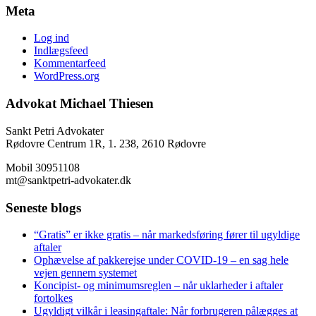
Meta
Log ind
Indlægsfeed
Kommentarfeed
WordPress.org
Advokat Michael Thiesen
Sankt Petri Advokater
Rødovre Centrum 1R, 1. 238, 2610 Rødovre
Mobil 30951108
mt@sanktpetri-advokater.dk
Seneste blogs
“Gratis” er ikke gratis – når markedsføring fører til ugyldige
aftaler
Ophævelse af pakkerejse under COVID-19 – en sag hele
vejen gennem systemet
Koncipist- og minimumsreglen – når uklarheder i aftaler
fortolkes
Ugyldigt vilkår i leasingaftale: Når forbrugeren pålægges at