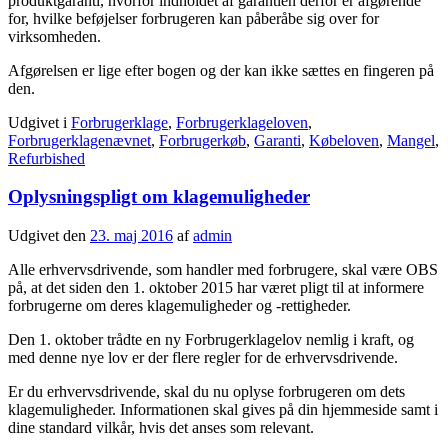
produktgaranti, hvorfor indholdet af garantien derfor er afgørende
for, hvilke beføjelser forbrugeren kan påberåbe sig over for
virksomheden.
Afgørelsen er lige efter bogen og der kan ikke sættes en fingeren på
den.
Udgivet i
Forbrugerklage
,
Forbrugerklageloven
,
Forbrugerklagenævnet
,
Forbrugerkøb
,
Garanti
,
Købeloven
,
Mangel
,
Refurbished
Oplysningspligt om klagemuligheder
Udgivet den
23. maj 2016
af
admin
Alle erhvervsdrivende, som handler med forbrugere, skal være OBS
på, at det siden den 1. oktober 2015 har været pligt til at informere
forbrugerne om deres klagemuligheder og -rettigheder.
Den 1. oktober trådte en ny Forbrugerklagelov nemlig i kraft, og
med denne nye lov er der flere regler for de erhvervsdrivende.
Er du erhvervsdrivende, skal du nu oplyse forbrugeren om dets
klagemuligheder. Informationen skal gives på din hjemmeside samt i
dine standard vilkår, hvis det anses som relevant.