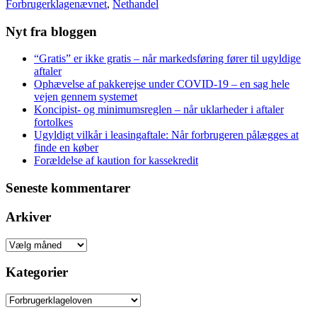
Forbrugerklagenævnet
,
Nethandel
Nyt fra bloggen
“Gratis” er ikke gratis – når markedsføring fører til ugyldige
aftaler
Ophævelse af pakkerejse under COVID-19 – en sag hele
vejen gennem systemet
Koncipist- og minimumsreglen – når uklarheder i aftaler
fortolkes
Ugyldigt vilkår i leasingaftale: Når forbrugeren pålægges at
finde en køber
Forældelse af kaution for kassekredit
Seneste kommentarer
Arkiver
Arkiver
Kategorier
Kategorier