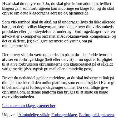
Hvad skal du oplyse om? Jo, du skal give information om, hvilket
klageorgan, som forbrugeren kan indbringe en klage for, og du skal
oplyse om dette klageorgans adresse og hjemmeside.
Som virksomhed skal du altså nu få undersøgt (hvis du ikke allerede
har gjort det), hvilket klageorgan, som klager over din virksomheds
produkter eller tjenesteydelser er underlagt. Forbrugerklager over en
advokat er eksempelvis omfattet af Advokatnævnets kompetence, og
det er så dette, jeg skal give nærmere oplysning om på
min hjemmeside.
Derudover skal du være opmærksom på, at du – i tilfælde hvor du
afviser en forbrugerklage (helt eller delvist) – nu også er forpligtet
til at give forbrugeren oplysningerne om klageorganet på et såkaldt
varigt medie (dvs. typisk pr. mail eller almindelig post).
Driver du nethandel gælder endvidere, at du skal indsætte et link på
din hjemmesider til den onlineplatform, som er udarbejdet i EU-regi
til behandling af forbrugerklagesager online. Du skal tillige give
oplysning om, at denne platform kan bruges til at starte en klage
over virksomheden.
Læs mere om klagesystemet her
Udgivet i
Almindelige vilkår
,
Forbrugerklage
,
Forbrugerklageloven
,