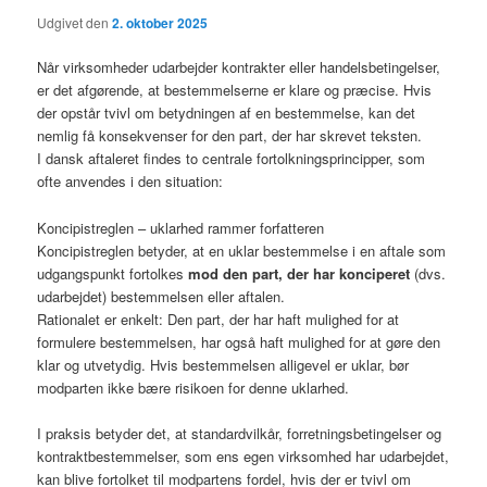
Udgivet den
2. oktober 2025
Når virksomheder udarbejder kontrakter eller handelsbetingelser,
er det afgørende, at bestemmelserne er klare og præcise. Hvis
der opstår tvivl om betydningen af en bestemmelse, kan det
nemlig få konsekvenser for den part, der har skrevet teksten.
I dansk aftaleret findes to centrale fortolkningsprincipper, som
ofte anvendes i den situation:
Koncipistreglen – uklarhed rammer forfatteren
Koncipistreglen betyder, at en uklar bestemmelse i en aftale som
udgangspunkt fortolkes
mod den part, der har konciperet
(dvs.
udarbejdet) bestemmelsen eller aftalen.
Rationalet er enkelt: Den part, der har haft mulighed for at
formulere bestemmelsen, har også haft mulighed for at gøre den
klar og utvetydig. Hvis bestemmelsen alligevel er uklar, bør
modparten ikke bære risikoen for denne uklarhed.
I praksis betyder det, at standardvilkår, forretningsbetingelser og
kontraktbestemmelser, som ens egen virksomhed har udarbejdet,
kan blive fortolket til modpartens fordel, hvis der er tvivl om