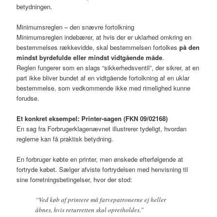
betydningen.
Minimumsreglen – den snævre fortolkning
Minimumsreglen indebærer, at hvis der er uklarhed omkring en
bestemmelses rækkevidde, skal bestemmelsen fortolkes
på den
mindst byrdefulde eller mindst vidtgående måde
.
Reglen fungerer som en slags “sikkerhedsventil”, der sikrer, at en
part ikke bliver bundet af en vidtgående fortolkning af en uklar
bestemmelse, som vedkommende ikke med rimelighed kunne
forudse.
Et konkret eksempel: Printer-sagen (FKN 09/02168)
En sag fra Forbrugerklagenævnet illustrerer tydeligt, hvordan
reglerne kan få praktisk betydning.
En forbruger købte en printer, men ønskede efterfølgende at
fortryde købet. Sælger afviste fortrydelsen med henvisning til
sine forretningsbetingelser, hvor der stod:
“Ved køb af printere må farvepatronerne ej heller
åbnes, hvis returretten skal opretholdes.”