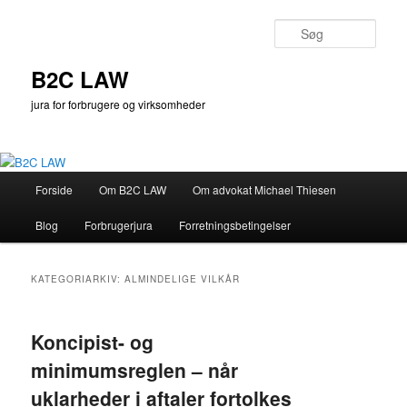
Fortsæt
Fortsæt
til
til
Søg
primært
sekundært
indhold
indhold
B2C LAW
jura for forbrugere og virksomheder
Hovedmenu
Forside
Om B2C LAW
Om advokat Michael Thiesen
Blog
Forbrugerjura
Forretningsbetingelser
KATEGORIARKIV:
ALMINDELIGE VILKÅR
Koncipist- og
minimumsreglen – når
uklarheder i aftaler fortolkes