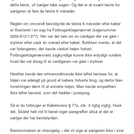
dette bevis, vil sælger tabe sagen. Og det er et svært bevis for
sælgeren at føre de første 6 måneder.
Reglen om omvendt bevisbyrde de første 6 måneder efter køber
er illustreret i en sag fra Forbrugerklagenævnet (sagsnummer
2002-613/7-277). Her var der tale om en cardigan der var gået i
stykker efter vask én måned efter købet. Butikken mente, at det
var forbrugeren, der havde vasket trøjen forkert.
Forbrugerklagenævnets sagkyndige kunne ikke entydigt vurdere
hvad der var årsag til at cardiganen var gået i stykker.
Herefter havde den erhvervsdrivende ikke løftet bevises for, at
trøjen var ødelagt på grund af købers forkerte brug, og derfor blev
forretningen dømt til at erstatte trøjen. Man havde simpelthen
ikke løftet beviset, som det hedder i jurasprog.
Så er du forbruger er Købelovens § 77a, stk. 3 rigtig vigtig. Husk
det. Skåret helt ind til benet siger paragraffen altså at det er
sælger der har bevisbyrden.
Bestemmelsen er ufravigelig – det vil sige at sælgeren ikke i sine