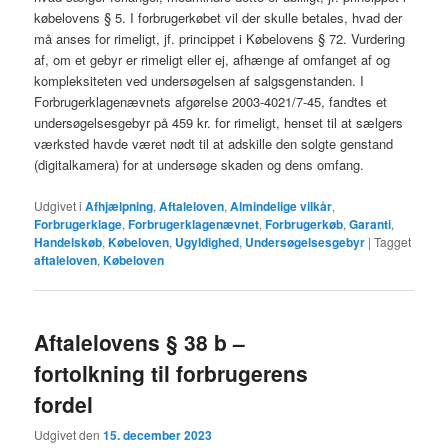
købelovens § 5. I forbrugerkøbet vil der skulle betales, hvad der
må anses for rimeligt, jf. princippet i Købelovens § 72. Vurdering
af, om et gebyr er rimeligt eller ej, afhænge af omfanget af og
kompleksiteten ved undersøgelsen af salgsgenstanden. I
Forbrugerklagenævnets afgørelse 2003-4021/7-45, fandtes et
undersøgelsesgebyr på 459 kr. for rimeligt, henset til at sælgers
værksted havde været nødt til at adskille den solgte genstand
(digitalkamera) for at undersøge skaden og dens omfang.
Udgivet i
Afhjælpning
,
Aftaleloven
,
Almindelige vilkår
,
Forbrugerklage
,
Forbrugerklagenævnet
,
Forbrugerkøb
,
Garanti
,
Handelskøb
,
Købeloven
,
Ugyldighed
,
Undersøgelsesgebyr
|
Tagget
aftaleloven
,
Købeloven
Aftalelovens § 38 b –
fortolkning til forbrugerens
fordel
Udgivet den
15. december 2023