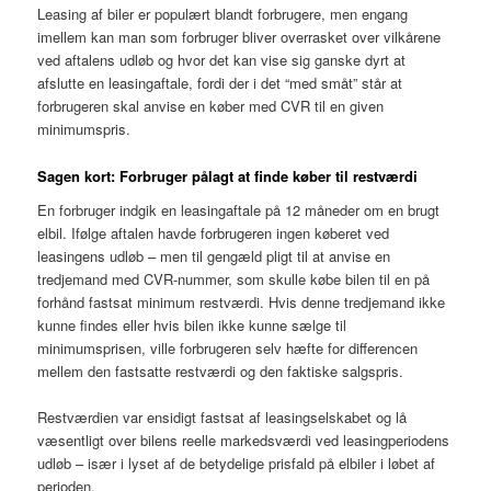
Leasing af biler er populært blandt forbrugere, men engang
imellem kan man som forbruger bliver overrasket over vilkårene
ved aftalens udløb og hvor det kan vise sig ganske dyrt at
afslutte en leasingaftale, fordi der i det “med småt” står at
forbrugeren skal anvise en køber med CVR til en given
minimumspris.
Sagen kort: Forbruger pålagt at finde køber til restværdi
En forbruger indgik en leasingaftale på 12 måneder om en brugt
elbil. Ifølge aftalen havde forbrugeren ingen køberet ved
leasingens udløb – men til gengæld pligt til at anvise en
tredjemand med CVR-nummer, som skulle købe bilen til en på
forhånd fastsat minimum restværdi. Hvis denne tredjemand ikke
kunne findes eller hvis bilen ikke kunne sælge til
minimumsprisen, ville forbrugeren selv hæfte for differencen
mellem den fastsatte restværdi og den faktiske salgspris.
Restværdien var ensidigt fastsat af leasingselskabet og lå
væsentligt over bilens reelle markedsværdi ved leasingperiodens
udløb – især i lyset af de betydelige prisfald på elbiler i løbet af
perioden.