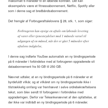
maksimalt 6 måneder til en løbende kontrakt. Det kan
eksempelvis være et fitnessabonnement, Netflix, Spotify eller
som i denne sag et bredbåndsabonnement.
Det fremgår af Forbrugeraftalelovens § 28, stk. 1, som siger:
Forbrugeren kan opsige en aftale om løbende levering
af varer eller tjenesteydelser med 1 måneds varsel til
udgangen af en måned, når der er gået 5 måneder efter
aftalens indgåelse,
I denne sag indførte YouSee automatisk en ny bindingsperiode
på 6 måneder i forbindelse med at forbrugeren opgraderede sit
dataabonnement fra 50 GB til 250 GB.
Nævnet udtaler, at en ny bindingsperiode på 6 måneder er et
byrdefuldt vilkår, og at vilkåret om ny bindingsperiode ikke i
tilstrækkelig omfang var fremhævet i selve ordrebekræftelsens
tekst, som blev sendt til forbrugeren i forbindelse med
opgraderingen. Derfor var Teleankenævnet af den opfattelse, at
der ikke var indtrådt en ny bindingsperiode på 6 måneder.