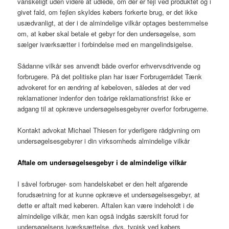
vanskeligt uden videre at udlede, om der er fejl ved produktet og i
givet fald, om fejlen skyldes købers forkerte brug, er det ikke
usædvanligt, at der i de almindelige vilkår optages bestemmelse
om, at køber skal betale et gebyr for den undersøgelse, som
sælger iværksætter i forbindelse med en mangelindsigelse.
Sådanne vilkår ses anvendt både overfor erhvervsdrivende og
forbrugere. På det politiske plan har især Forbrugerrådet Tænk
advokeret for en ændring af købeloven, således at der ved
reklamationer indenfor den toårige reklamationsfrist ikke er
adgang til at opkræve undersøgelsesgebyrer overfor forbrugerne.
Kontakt advokat Michael Thiesen for yderligere rådgivning om
undersøgelsesgebyrer i din virksomheds almindelige vilkår
Aftale om undersøgelsesgebyr i de almindelige vilkår
I såvel forbruger- som handelskøbet er den helt afgørende
forudsætning for at kunne opkræve et undersøgelsesgebyr, at
dette er aftalt med køberen. Aftalen kan være indeholdt i de
almindelige vilkår, men kan også indgås særskilt forud for
undersøgelsens iværksættelse, dvs. typisk ved købers