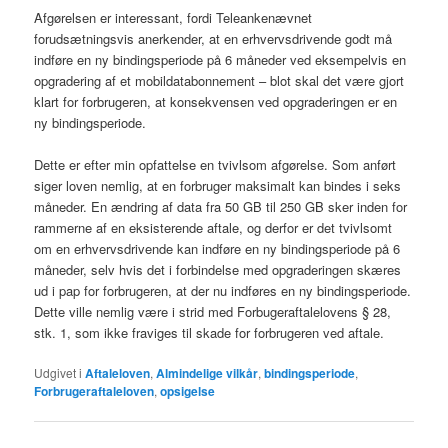
Afgørelsen er interessant, fordi Teleankenævnet
forudsætningsvis anerkender, at en erhvervsdrivende godt må
indføre en ny bindingsperiode på 6 måneder ved eksempelvis en
opgradering af et mobildatabonnement – blot skal det være gjort
klart for forbrugeren, at konsekvensen ved opgraderingen er en
ny bindingsperiode.
Dette er efter min opfattelse en tvivlsom afgørelse. Som anført
siger loven nemlig, at en forbruger maksimalt kan bindes i seks
måneder. En ændring af data fra 50 GB til 250 GB sker inden for
rammerne af en eksisterende aftale, og derfor er det tvivlsomt
om en erhvervsdrivende kan indføre en ny bindingsperiode på 6
måneder, selv hvis det i forbindelse med opgraderingen skæres
ud i pap for forbrugeren, at der nu indføres en ny bindingsperiode.
Dette ville nemlig være i strid med Forbugeraftalelovens § 28,
stk. 1, som ikke fraviges til skade for forbrugeren ved aftale.
Udgivet i
Aftaleloven
,
Almindelige vilkår
,
bindingsperiode
,
Forbrugeraftaleloven
,
opsigelse