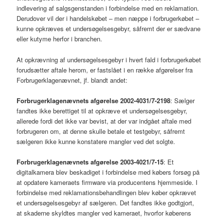
indlevering af salgsgenstanden i forbindelse med en reklamation.
Derudover vil der i handelskøbet – men næppe i forbrugerkøbet –
kunne opkræves et undersøgelsesgebyr, såfremt der er sædvane
eller kutyme herfor i branchen.
At opkrævning af undersøgelsesgebyr i hvert fald i forbrugerkøbet
forudsætter aftale herom, er fastslået i en række afgørelser fra
Forbrugerklagenævnet, jf. blandt andet:
Forbrugerklagenævnets afgørelse 2002-4031/7-2198
: Sælger
fandtes ikke berettiget til at opkræve et undersøgelsesgebyr,
allerede fordi det ikke var bevist, at der var indgået aftale med
forbrugeren om, at denne skulle betale et testgebyr, såfremt
sælgeren ikke kunne konstatere mangler ved det solgte.
Forbrugerklagenævnets afgørelse 2003-4021/7-15
: Et
digitalkamera blev beskadiget i forbindelse med købers forsøg på
at opdatere kameraets firmware via producentens hjemmeside. I
forbindelse med reklamationsbehandlingen blev køber opkrævet
et undersøgelsesgebyr af sælgeren. Det fandtes ikke godtgjort,
at skaderne skyldtes mangler ved kameraet, hvorfor køberens