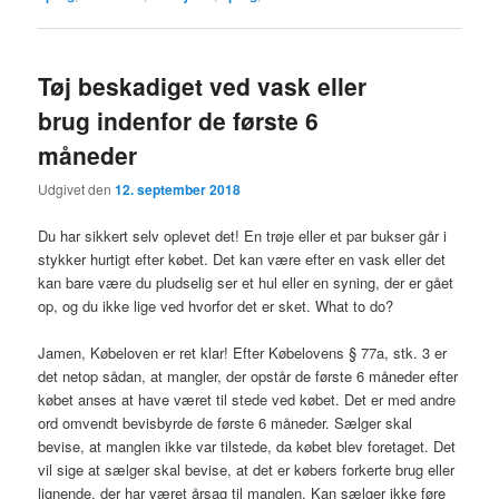
Tøj beskadiget ved vask eller
brug indenfor de første 6
måneder
Udgivet den
12. september 2018
Du har sikkert selv oplevet det! En trøje eller et par bukser går i
stykker hurtigt efter købet. Det kan være efter en vask eller det
kan bare være du pludselig ser et hul eller en syning, der er gået
op, og du ikke lige ved hvorfor det er sket. What to do?
Jamen, Købeloven er ret klar! Efter Købelovens § 77a, stk. 3 er
det netop sådan, at mangler, der opstår de første 6 måneder efter
købet anses at have været til stede ved købet. Det er med andre
ord omvendt bevisbyrde de første 6 måneder. Sælger skal
bevise, at manglen ikke var tilstede, da købet blev foretaget. Det
vil sige at sælger skal bevise, at det er købers forkerte brug eller
lignende, der har været årsag til manglen. Kan sælger ikke føre