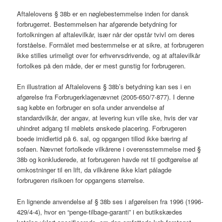
Aftalelovens § 38b er en nøglebestemmelse inden for dansk
forbrugerret. Bestemmelsen har afgørende betydning for
fortolkningen af aftalevilkår, især når der opstår tvivl om deres
forståelse. Formålet med bestemmelse er at sikre, at forbrugeren
ikke stilles urimeligt over for erhvervsdrivende, og at aftalevilkår
fortolkes på den måde, der er mest gunstig for forbrugeren.
En illustration af Aftalelovens § 38b’s betydning kan ses i en
afgørelse fra Forbrugerklagenævnet (2005-650/7-877). I denne
sag købte en forbruger en sofa under anvendelse af
standardvilkår, der angav, at levering kun ville ske, hvis der var
uhindret adgang til møblets ønskede placering. Forbrugeren
boede imidlertid på 6. sal, og opgangen tillod ikke bæring af
sofaen. Nævnet fortolkede vilkårene i overensstemmelse med §
38b og konkluderede, at forbrugeren havde ret til godtgørelse af
omkostninger til en lift, da vilkårene ikke klart pålagde
forbrugeren risikoen for opgangens størrelse.
En lignende anvendelse af § 38b ses i afgørelsen fra 1996 (1996-
429/4-4), hvor en “penge-tilbage-garanti” i en butikskædes