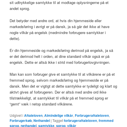
sit udtrykkelige samtykke til at modtage oplysningerne på et
andet sprog.
Det betyder med andre ord, at hvis din hjemmeside eller
markedsføring i øvrigt er på dansk, ja så går det ikke at have
nogle vilkår på engelsk (medmindre forbrugere samtykker i
dette).
Er din hjemmeside og markedsføring derimod på engelsk, ja så
er det derimod helt i orden, at dine standard vilkår også er på
engelsk. Dette er altså ikke i strid med forbrugerlovgivningen.
Man kan som forbruger give et samtykke til at vilkårene er på et
fremmed sprog, selvom markedsføring og hjemmeside er på
dansk. Men det er vigtigt at dette samtykke er tydeligt og klart og
aktivt gives af forbrugeren. Der er altså med andre ord ikke
tilstrækkeligt, at samtykket til vilkår på et fremmed sprog er
“gemt” væk i netop standard vilkårene.
Udgivet i
Aftaleloven
,
Almindelige vilkår
,
Forbrugeraftaleloven
,
Forbrugerkøb
,
Nethandel
|
Tagget
forbrugeraftaleloven
,
fremmed
sprog
,
nethandel
,
samtykke
,
sprog
,
vilkår