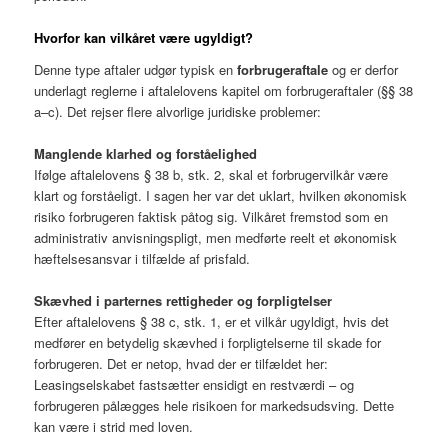
Hvorfor kan vilkåret være ugyldigt?
Denne type aftaler udgør typisk en
forbrugeraftale
og er derfor
underlagt reglerne i aftalelovens kapitel om forbrugeraftaler (§§ 38
a–c). Det rejser flere alvorlige juridiske problemer:
Manglende klarhed og forståelighed
Ifølge aftalelovens § 38 b, stk. 2, skal et forbrugervilkår være
klart og forståeligt. I sagen her var det uklart, hvilken økonomisk
risiko forbrugeren faktisk påtog sig. Vilkåret fremstod som en
administrativ anvisningspligt, men medførte reelt et økonomisk
hæftelsesansvar i tilfælde af prisfald.
Skævhed i parternes rettigheder og forpligtelser
Efter aftalelovens § 38 c, stk. 1, er et vilkår ugyldigt, hvis det
medfører en betydelig skævhed i forpligtelserne til skade for
forbrugeren. Det er netop, hvad der er tilfældet her:
Leasingselskabet fastsætter ensidigt en restværdi – og
forbrugeren pålægges hele risikoen for markedsudsving. Dette
kan være i strid med loven.