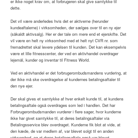
er ikke noget krav om, at forbrugeren skal give samtykke til
dette.
Det vil være anderledes hvis det er aktiverne (herunder
kundeaftalerne) i virksomheden, der sælges over til en ny ejer
(såkaldt aktivsalg). Her er der tale om mere end et ejerskifte. Det
vil være en helt ny virksomhed med et helt nyt CVR nr. som
fremadrettet skal levere ydelsen til kunden. Det kan eksempelvis
være et lille fitnesscenter, der ved en aktivhandel overdrager
lejemål, kunder og inventar til Fitness World.
Ved en aktivhandel er det forbrugerombudsmandens vurdering, at
der ikke må ske overdragelse af kundernes betalingsaftaler til
den nye ejer.
Der skal gives et samtykke af hver enkelt kunde til, at kundens
betalingsaftale også overdrages som led i handlen. Det har
Forbrugerombudsmanden vurderer i flere sager, hvor kunderne
ikke har givet samtykke til, at deres betalingsaftaler via
Betalingsservice blev overdraget. Kunderne fik blot at vide, at
den kæde, de var medlem af, var blevet solgt til en anden
virksomhed, og at deres betalingsaftale også var blevet