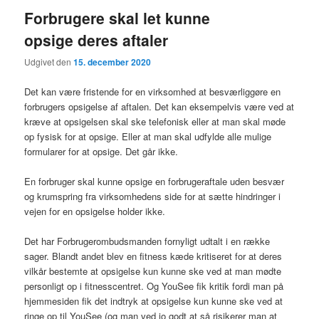
Forbrugere skal let kunne
opsige deres aftaler
Udgivet den
15. december 2020
Det kan være fristende for en virksomhed at besværliggøre en
forbrugers opsigelse af aftalen. Det kan eksempelvis være ved at
kræve at opsigelsen skal ske telefonisk eller at man skal møde
op fysisk for at opsige. Eller at man skal udfylde alle mulige
formularer for at opsige. Det går ikke.
En forbruger skal kunne opsige en forbrugeraftale uden besvær
og krumspring fra virksomhedens side for at sætte hindringer i
vejen for en opsigelse holder ikke.
Det har Forbrugerombudsmanden fornyligt udtalt i en række
sager. Blandt andet blev en fitness kæde kritiseret for at deres
vilkår bestemte at opsigelse kun kunne ske ved at man mødte
personligt op i fitnesscentret. Og YouSee fik kritik fordi man på
hjemmesiden fik det indtryk at opsigelse kun kunne ske ved at
ringe op til YouSee (og man ved jo godt at så risikerer man at