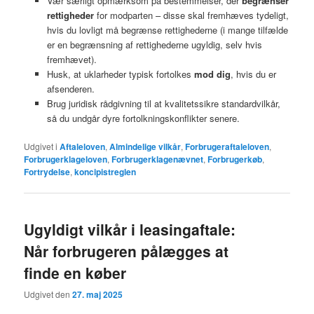
Vær særligt opmærksom på bestemmelser, der
begrænser
rettigheder
for modparten – disse skal fremhæves tydeligt,
hvis du lovligt må begrænse rettighederne (i mange tilfælde
er en begrænsning af rettighederne ugyldig, selv hvis
fremhævet).
Husk, at uklarheder typisk fortolkes
mod dig
, hvis du er
afsenderen.
Brug juridisk rådgivning til at kvalitetssikre standardvilkår,
så du undgår dyre fortolkningskonflikter senere.
Udgivet i
Aftaleloven
,
Almindelige vilkår
,
Forbrugeraftaleloven
,
Forbrugerklageloven
,
Forbrugerklagenævnet
,
Forbrugerkøb
,
Fortrydelse
,
koncipistreglen
Ugyldigt vilkår i leasingaftale:
Når forbrugeren pålægges at
finde en køber
Udgivet den
27. maj 2025