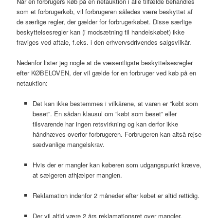
Når en forbrugers køb på en netauktion i alle tilfælde behandles
som et forbrugerkøb, vil forbrugeren således være beskyttet af
de særlige regler, der gælder for forbrugerkøbet. Disse særlige
beskyttelsesregler kan (i modsætning til handelskøbet) ikke
fraviges ved aftale, f.eks. i den erhvervsdrivendes salgsvilkår.
Nedenfor lister jeg nogle at de væsentligste beskyttelsesregler
efter KØBELOVEN, der vil gælde for en forbruger ved køb på en
netauktion:
Det kan ikke bestemmes i vilkårene, at varen er ”købt som
beset”. En sådan klausul om ”købt som beset” eller
tilsvarende har ingen retsvirkning og kan derfor ikke
håndhæves overfor forbrugeren. Forbrugeren kan altså rejse
sædvanlige mangelskrav.
Hvis der er mangler kan køberen som udgangspunkt kræve,
at sælgeren afhjælper manglen.
Reklamation indenfor 2 måneder efter købet er altid rettidig.
Der vil altid være 2 års reklamationsret over mangler.