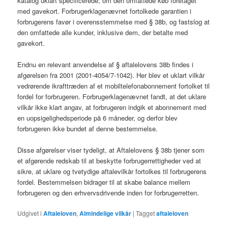
katalog uklart specificerede, om den omfattede køb foretaget
med gavekort. Forbrugerklagenævnet fortolkede garantien i
forbrugerens favør i overensstemmelse med § 38b, og fastslog at
den omfattede alle kunder, inklusive dem, der betalte med
gavekort.
Endnu en relevant anvendelse af § aftalelovens 38b findes i
afgørelsen fra 2001 (2001-4054/7-1042). Her blev et uklart vilkår
vedrørende ikrafttræden af et mobiltelefonabonnement fortolket til
fordel for forbrugeren. Forbrugerklagenævnet fandt, at det uklare
vilkår ikke klart angav, at forbrugeren indgik et abonnement med
en uopsigelighedsperiode på 6 måneder, og derfor blev
forbrugeren ikke bundet af denne bestemmelse.
Disse afgørelser viser tydeligt, at Aftalelovens § 38b tjener som
et afgørende redskab til at beskytte forbrugerrettigheder ved at
sikre, at uklare og tvetydige aftalevilkår fortolkes til forbrugerens
fordel. Bestemmelsen bidrager til at skabe balance mellem
forbrugeren og den erhvervsdrivende inden for forbrugerretten.
Udgivet i
Aftaleloven
,
Almindelige vilkår
|
Tagget
aftaleloven