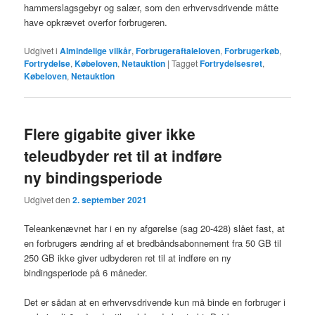
hammerslagsgebyr og salær, som den erhvervsdrivende måtte
have opkrævet overfor forbrugeren.
Udgivet i
Almindelige vilkår
,
Forbrugeraftaleloven
,
Forbrugerkøb
,
Fortrydelse
,
Købeloven
,
Netauktion
|
Tagget
Fortrydelsesret
,
Købeloven
,
Netauktion
Flere gigabite giver ikke
teleudbyder ret til at indføre
ny bindingsperiode
Udgivet den
2. september 2021
Teleankenævnet har i en ny afgørelse (sag 20-428) slået fast, at
en forbrugers ændring af et bredbåndsabonnement fra 50 GB til
250 GB ikke giver udbyderen ret til at indføre en ny
bindingsperiode på 6 måneder.
Det er sådan at en erhvervsdrivende kun må binde en forbruger i