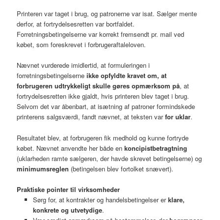
Printeren var taget i brug, og patronerne var isat. Sælger mente
derfor, at fortrydelsesretten var bortfaldet.
Forretningsbetingelserne var korrekt fremsendt pr. mail ved
købet, som foreskrevet i forbrugeraftaleloven.
Nævnet vurderede imidlertid, at formuleringen i
forretningsbetingelserne
ikke opfyldte kravet om, at
forbrugeren udtrykkeligt skulle gøres opmærksom på
, at
fortrydelsesretten ikke gjaldt, hvis printeren blev taget i brug.
Selvom det var åbenbart, at isætning af patroner formindskede
printerens salgsværdi, fandt nævnet, at teksten var
for uklar
.
Resultatet blev, at forbrugeren fik medhold og kunne fortryde
købet. Nævnet anvendte her både en
koncipistbetragtning
(uklarheden ramte sælgeren, der havde skrevet betingelserne) og
minimumsreglen
(betingelsen blev fortolket snævert).
Praktiske pointer til virksomheder
Sørg for, at kontrakter og handelsbetingelser er
klare,
konkrete og utvetydige
.