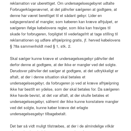
reklamation var uberettiget. Om undersøgelsesgebyret udtalte
Forbrugerklagenævnet, at det påhviler sælgeren at godtgøre, at
denne har været berettiget til et sådant gebyr. Lider en
salgsgenstand af mangler, som køberen kan kræve afhjulpet, er
sælgeren ifølge købelovens regler, som ikke kan fraviges til
skade for forbrugeren, forpligtet til vederlagsfrit at tage stilling til
reklamationen og udføre afhjælpning gratis, jf. herved købelovens
§ 78a sammenholdt med § 1, stk. 2.
Skal sælger kunne kræve et undersøgelsesgebyr påhviler det
derfor denne at godtgøre, at der ikke er mangler ved det solgte.
Derudover påhviler det sælger at godtgøre, at det udtrykkeligt er
aftalt, at der i denne situation skal betales et
undersøgelsesgebyr, da forbrugeren jo ved at kræve afhjælpning
ikke har bestilt en ydelse, som der skal betales for. Da sælgeren
ikke havde bevist, at det var aftalt, at der skulle betales et
undersøgelsesgebyr, såfremt der ikke kunne konstatere mangler
ved det solgte, kunne køber kræve det erlagte
undersøgelsesgebyr tilbagebetalt.
Det bør så vidt muligt tilstræbes, at der i de almindelige vilkår