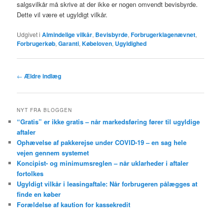
salgsvilkår må skrive at der ikke er nogen omvendt bevisbyrde.
Dette vil være et ugyldigt vilkår.
Udgivet i
Almindelige vilkår
,
Bevisbyrde
,
Forbrugerklagenævnet
,
Forbrugerkøb
,
Garanti
,
Købeloven
,
Ugyldighed
Indlægsnavigation
←
Ældre indlæg
NYT FRA BLOGGEN
“Gratis” er ikke gratis – når markedsføring fører til ugyldige
aftaler
Ophævelse af pakkerejse under COVID-19 – en sag hele
vejen gennem systemet
Koncipist- og minimumsreglen – når uklarheder i aftaler
fortolkes
Ugyldigt vilkår i leasingaftale: Når forbrugeren pålægges at
finde en køber
Forældelse af kaution for kassekredit