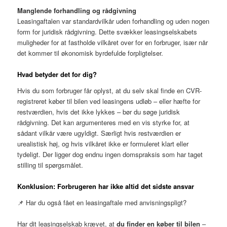
Manglende forhandling og rådgivning
Leasingaftalen var standardvilkår uden forhandling og uden nogen
form for juridisk rådgivning. Dette svækker leasingselskabets
muligheder for at fastholde vilkåret over for en forbruger, især når
det kommer til økonomisk byrdefulde forpligtelser.
Hvad betyder det for dig?
Hvis du som forbruger får oplyst, at du selv skal finde en CVR-
registreret køber til bilen ved leasingens udløb – eller hæfte for
restværdien, hvis det ikke lykkes – bør du søge juridisk
rådgivning. Det kan argumenteres med en vis styrke for, at
sådant vilkår være ugyldigt. Særligt hvis restværdien er
urealistisk høj, og hvis vilkåret ikke er formuleret klart eller
tydeligt. Der ligger dog endnu ingen domspraksis som har taget
stilling til spørgsmålet.
Konklusion: Forbrugeren har ikke altid det sidste ansvar
📌 Har du også fået en leasingaftale med anvisningspligt?
Har dit leasingselskab krævet, at
du finder en køber til bilen
–