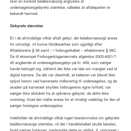
sker en konkret beløbsmæssig angivelse af
undersøgelsesgebyrets størrelse, således at aftaleparten er
bekendt hermed.
Gebyrets størrelse
Et i de almindelige vilkår aftalt gebyr, der beløbsmæssigt anses
for urimeligt, vil kunne tilsidesættes som ugyldigt efter
Aftalelovens § 36 samt – i forbrugerkøbet – aftalelovens § 38C.
Se til eksempel Forbrugerklagenævnets afgørelse 2003-4021/7-
45 angående et undersøgelsesgebyr på kr. 459, som sælger
havde betinget sig, såfremt der ikke var tale om mangler ved et
digital kamera. Da det var ubestridt, at køberen var blevet blev
oplyst herom ved kameraets indlevering til undersøgelse, og da
skaden på kameraet skyldes forbrugerens egne forhold, var
sælger ikke afskåret fra at opkræve gebyret, da dette ikke
oversteg, hvad der måtte anses for et rimeligt vederlag for den af
sælger foretagne undersøgelse.
Indeholder de almindelige vilkår ingen bestemmelse om gebyrets
beløbsmæssige størrelse, vil der i handelskøbet skulle betales,
hvad sælger forlanger, medmindre dette er ubilligt, jf. princippet i