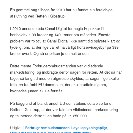
En gammel sag tilbage fra 2010 har nu fundet sin foreløbige
afslutning ved Retten i Glostrup.
I 2010 annoncerede Canal Digital for nogle tv-pakker til
henholdsvis 99 kroner og 149 kroner om måneden. Eneste
problem var “blot”, at Canal Digital ikke samtidig oplyste klart og
tydeligt om, at der lige var et halvårligt kortservicegebyr på 389
kroner oveni. Og så er prisen jo en helt anden.
Dette mente Forbrugerombudsmanden var vildledende
markedsføring, og indbragte derfor sagen for retten. At det så har
taget så lang tid med en afgørelse skyldes, at sagen lige skulle
forbi en tur forbi EU-domstolen, der skulle udtale sig om,
hvorledes juraen skulle forstås.
På baggrund af blandt andet EU-domstolens udtalelse fandt
Retten i Glostrup, at der var tale om vildledende markedsføring
og takserede dette til en bøde på kr. 250.000.
Udgivet i
Forbrugerombudsmanden
,
Loyal oplysningspligt
,
,
,