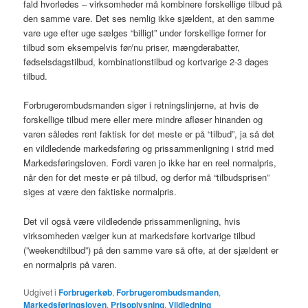
fald hvorledes – virksomheder må kombinere forskellige tilbud på
den samme vare. Det ses nemlig ikke sjældent, at den samme
vare uge efter uge sælges “billigt” under forskellige former for
tilbud som eksempelvis før/nu priser, mængderabatter,
fødselsdagstilbud, kombinationstilbud og kortvarige 2-3 dages
tilbud.
Forbrugerombudsmanden siger i retningslinjerne, at hvis de
forskellige tilbud mere eller mere mindre afløser hinanden og
varen således rent faktisk for det meste er på “tilbud”, ja så det
en vildledende markedsføring og prissammenligning i strid med
Markedsføringsloven. Fordi varen jo ikke har en reel normalpris,
når den for det meste er på tilbud, og derfor må “tilbudsprisen”
siges at være den faktiske normalpris.
Det vil også være vildledende prissammenligning, hvis
virksomheden vælger kun at markedsføre kortvarige tilbud
(”weekendtilbud”) på den samme vare så ofte, at der sjældent er
en normalpris på varen.
Udgivet i
Forbrugerkøb
,
Forbrugerombudsmanden
,
Markedsføringsloven
,
Prisoplysning
,
Vildledning