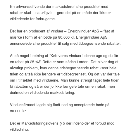
En erhvervsdrivende der markedsfører sine produkter med
rabatter skal – naturligvis – gøre det på en måde der ikke er
vildledende for forbrugerne.
Det har en producent af vinduer – Energivinduer ApS – fået af
mærke i form af en bøde på 80.000 kr. Energivinduer ApS
annoncerede sine produkter til salg med tidbegrænsende rabatter.
Altså noget i retning af “Køb vores vinduer i denne uge og du får
en rabat på 25 %!” Dette er som sådan i orden. Det bliver dog et
alvorligt problem, hvis denne tidsbegrænsende rabat kører hele
tiden og altså ikke længere er tidsbegrænset. Og det var der tale
om i tilfældet med vinduerne. Man kunne strengt taget hele tiden
få rabatten og så er der jo ikke længere tale om en rabat, men
derimod en vildledende markedsføring.
Vinduesfirmaet lagde sig fladt ned og accepterede bøde på
80.000 kr.
Det er Markedsføringslovens § 5 der indeholder et forbud mod
vildledning.