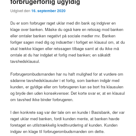
forbrugerforlig ugyldig
Udgivet den
16. september 2020
Du er som forbruger raget uklar med din bank og indgiver en
klage over banken. Måske du også køre en retssag mod banken
eller omtaler banken negativt på sociale medier mv. Banken
forliger sagen med dig og indsætter i forliget en klausul om, at du
skal trække klagen eller retssagen tilbage samt at du ikke må
omtale at du har indgået et forlig med banken; en såkaldt
tavshedsklausul.
Forbrugerombudsmanden har nu haft mulighed for at vurdere om
sådanne tavshedsklausuler i et forlig, som banken indgår med
kunden, er gyldige eller om forbrugeren kan se bort fra klausulen
og bryde den uden konsekvenser. Det korte svar er, at en klausul
om tavshed ikke binder forbrugeren.
I den konkrete sag var der tale om en kunde i Basisbank, der var
raget uklar med banken, fordi kunden mente, at banken havde
foretaget en utilstrækkelig kreditvurdering af kunden. Kunden
indgav en klage til forbrugerombudsmanden om dette.