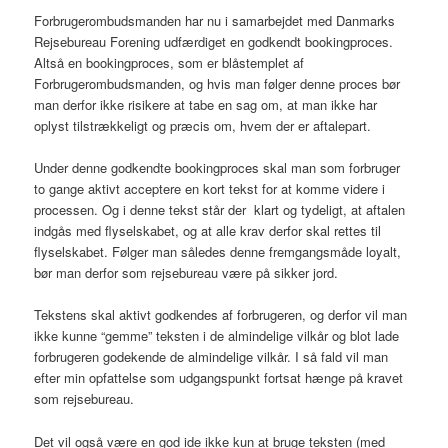
Forbrugerombudsmanden har nu i samarbejdet med Danmarks
Rejsebureau Forening udfærdiget en godkendt bookingproces.
Altså en bookingproces, som er blåstemplet af
Forbrugerombudsmanden, og hvis man følger denne proces bør
man derfor ikke risikere at tabe en sag om, at man ikke har
oplyst tilstrækkeligt og præcis om, hvem der er aftalepart.
Under denne godkendte bookingproces skal man som forbruger
to gange aktivt acceptere en kort tekst for at komme videre i
processen. Og i denne tekst står der klart og tydeligt, at aftalen
indgås med flyselskabet, og at alle krav derfor skal rettes til
flyselskabet. Følger man således denne fremgangsmåde loyalt,
bør man derfor som rejsebureau være på sikker jord.
Tekstens skal aktivt godkendes af forbrugeren, og derfor vil man
ikke kunne “gemme” teksten i de almindelige vilkår og blot lade
forbrugeren godekende de almindelige vilkår. I så fald vil man
efter min opfattelse som udgangspunkt fortsat hænge på kravet
som rejsebureau.
Det vil også være en god ide ikke kun at bruge teksten (med