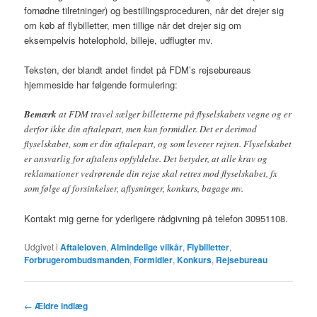
fornødne tilretninger) og bestillingsproceduren, når det drejer sig
om køb af flybilletter, men tillige når det drejer sig om
eksempelvis hotelophold, billeje, udflugter mv.
Teksten, der blandt andet findet på FDM’s rejsebureaus
hjemmeside har følgende formulering:
Bemærk
at FDM travel sælger billetterne på flyselskabets vegne og er
derfor ikke din aftalepart, men kun formidler. Det er derimod
flyselskabet, som er din aftalepart, og som leverer rejsen. Flyselskabet
er ansvarlig for aftalens opfyldelse. Det betyder, at alle krav og
reklamationer vedrørende din rejse skal rettes mod flyselskabet, fx
som følge af forsinkelser, aflysninger, konkurs, bagage mv.
Kontakt mig gerne for yderligere rådgivning på telefon 30951108.
Udgivet i
Aftaleloven
,
Almindelige vilkår
,
Flybilletter
,
Forbrugerombudsmanden
,
Formidler
,
Konkurs
,
Rejsebureau
Indlægsnavigation
←
Ældre indlæg