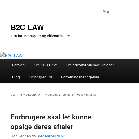
Fortsæt
Fortsæt
til
til
Søg
primært
sekundært
indhold
indhold
B2C LAW
jura for forbrugere og virksomheder
Hovedmenu
Forside
Om B2C LAW
Om advokat Michael Thiesen
Blog
Forbrugerjura
Forretningsbetingelser
KATEGORIARKIV:
FORBRUGEROMBUDSMANDEN
Forbrugere skal let kunne
opsige deres aftaler
Udgivet den
15. december 2020