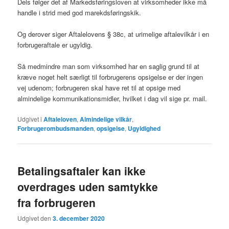
Dels følger det af Markedsføringsloven at virksomheder ikke må
handle i strid med god marekdsføringskik.
Og derover siger Aftalelovens § 38c, at urimelige aftalevilkår i en
forbrugeraftale er ugyldig.
Så medmindre man som virksomhed har en saglig grund til at
kræve noget helt særligt til forbrugerens opsigelse er der ingen
vej udenom; forbrugeren skal have ret til at opsige med
almindelige kommunikationsmidler, hvilket i dag vil sige pr. mail.
Udgivet i
Aftaleloven
,
Almindelige vilkår
,
Forbrugerombudsmanden
,
opsigelse
,
Ugyldighed
Betalingsaftaler kan ikke
overdrages uden samtykke
fra forbrugeren
Udgivet den
3. december 2020