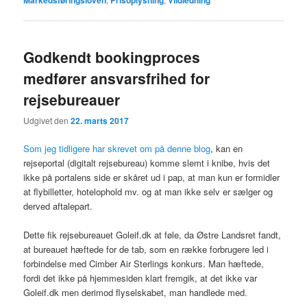
Markedsføringsloven
Prisoplysning
Vildledning
Godkendt bookingproces
medfører ansvarsfrihed for
rejsebureauer
Udgivet den
22. marts 2017
Som jeg tidligere har skrevet om på denne blog
, kan en
rejseportal (digitalt rejsebureau) komme slemt i knibe, hvis det
ikke på portalens side er skåret ud i pap, at man kun er formidler
at flybilletter, hotelophold mv. og at man ikke selv er sælger og
derved aftalepart.
Dette fik rejsebureauet Goleif.dk at føle, da Østre Landsret fandt,
at bureauet hæftede for de tab, som en række forbrugere led i
forbindelse med Cimber Air Sterlings konkurs. Man hæftede,
fordi det ikke på hjemmesiden klart fremgik, at det ikke var
Goleif.dk men derimod flyselskabet, man handlede med.