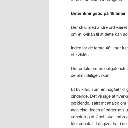
Betænkningstid på 48 timer
Der skal med andre ord været gå
om et kvikån til at dette kan a
Inden for de første 48 timer ka
et kviklån.
Der er tale om en obligatorisk 
de almindelige vilkår
Et kviklån, som er indgået tidli
bindende. Det vil sige at hverk
gældende, såfremt aftalen om kv
afgivelse. Ingen af parterne sk
udbetaling af lånet, skal forb
fået udbetalt. Långiver har i d