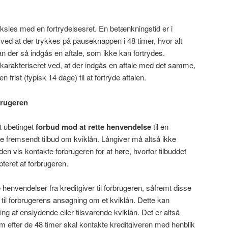
ksles med en fortrydelsesret. En betænkningstid er i
t ved at der trykkes på pauseknappen i 48 timer, hvor alt
an der så indgås en aftale, som ikke kan fortrydes.
karakteriseret ved, at der indgås en aftale med det samme,
 frist (typisk 14 dage) til at fortryde aftalen.
brugeren
t ubetinget
forbud mod at rette henvendelse
til en
de fremsendt tilbud om kviklån. Långiver må altså ikke
den vis kontakte forbrugeren for at høre, hvorfor tilbuddet
teret af forbrugeren.
henvendelser fra kreditgiver til forbrugeren, såfremt disse
 til forbrugerens ansøgning om et kviklån. Dette kan
 af enslydende eller tilsvarende kviklån. Det er altså
 efter de 48 timer skal kontakte kreditgiveren med henblik