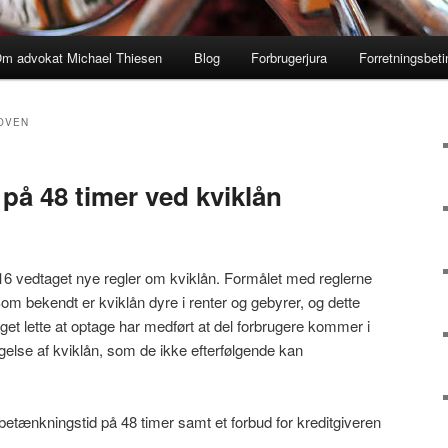
m advokat Michael Thiesen
Blog
Forbrugerjura
Forretningsbeti
OVEN
på 48 timer ved kviklån
16 vedtaget nye regler om kviklån. Formålet med reglerne
om bekendt er kviklån dyre i renter og gebyrer, og dette
t lette at optage har medført at del forbrugere kommer i
lse af kviklån, som de ikke efterfølgende kan
betænkningstid på 48 timer samt et forbud for kreditgiveren