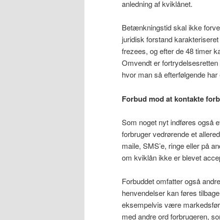
anledning af kviklånet.
Betænkningstid skal ikke forve
juridisk forstand karakterisere
frezees, og efter de 48 timer k
Omvendt er fortrydelsesretten 
hvor man så efterfølgende har en
Forbud mod at kontakte for
Som noget nyt indføres også e
forbruger vedrørende et allere
maile, SMS’e, ringe eller på an
om kviklån ikke er blevet accep
Forbuddet omfatter også andre 
henvendelser kan føres tilbage
eksempelvis være markedsføring
med andre ord forbrugeren, som