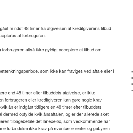
et mindst 48 timer fra afgivelsen af kreditgiverens tilbud
ccepteres af forbrugeren.
n forbrugeren altså ikke gyldigt acceptere et tilbud om
betænkningsperiode, som ikke kan fraviges ved aftale eller i
gere end 48 timer efter tilbuddets afgivelse, er ikke
en forbrugeren eller kreditgiveren kan gøre nogle krav
iklån er indgået tidligere en 48 timer efter tilbuddets
al dermed opfylde kviklånsaftalen, og er der allerede sket
rugeren tilbagebetale det lånebeløb, som vedkommende har
enne forbindelse ikke krav på eventuelle renter og gebyrer i