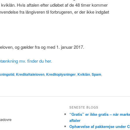
 kviklån. Hvis aftalen efter udløbet af de 48 timer kommer
endelse fra långiveren til forbrugeren, er der ikke indgået
aleloven, og gælder fra og med 1. januar 2017.
tænkning mv. finder du her.
ningstid
,
Kreditaftaleloven
,
Kreditoplysninger
,
Kviklån
,
Spam
,
SENESTE BLOGS
“Gratis” er ikke gratis – når mark
Rødovre
aftaler
Ophævelse af pakkerejse under C