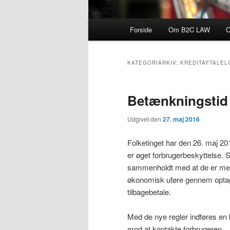
Hovedmenu
Forside
Om B2C LAW
O
KATEGORIARKIV:
KREDITAFTALEL
Betænkningstid 
Udgivet den
27. maj 2016
Folketinget har den 26. maj 20
er øget forbrugerbeskyttelse. S
sammenholdt med at de er mege
økonomisk uføre gennem optage
tilbagebetale.
Med de nye regler indføres en 
mod at kontakte forbrugeren.