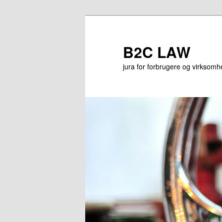
Fortsæt
Fortsæt
til
til
primært
sekundært
B2C LAW
indhold
indhold
jura for forbrugere og virksom