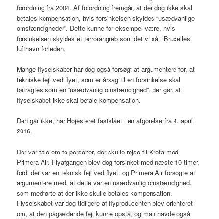
forordning fra 2004. Af forordning fremgår, at der dog ikke skal
betales kompensation, hvis forsinkelsen skyldes “usædvanlige
omstændigheder”. Dette kunne for eksempel være, hvis
forsinkelsen skyldes et terrorangreb som det vi så i Bruxelles
lufthavn forleden.
Mange flyselskaber har dog også forsøgt at argumentere for, at
tekniske fejl ved flyet, som er årsag til en forsinkelse skal
betragtes som en “usædvanlig omstændighed”, der gør, at
flyselskabet ikke skal betale kompensation.
Den går ikke, har Højesteret fastslået i en afgørelse fra 4. april
2016.
Der var tale om to personer, der skulle rejse til Kreta med
Primera Air. Flyafgangen blev dog forsinket med næste 10 timer,
fordi der var en teknisk fejl ved flyet, og Primera Air forsøgte at
argumentere med, at dette var en usædvanlig omstændighed,
som medførte at der ikke skulle betales kompensation.
Flyselskabet var dog tidligere af flyproducenten blev orienteret
om, at den pågældende fejl kunne opstå, og man havde også