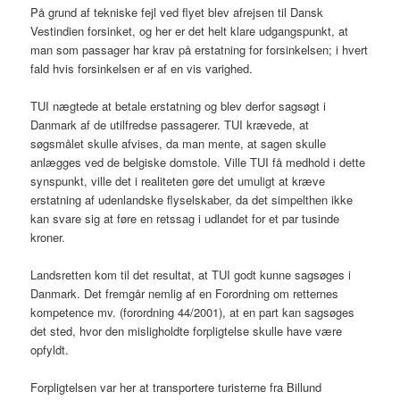
På grund af tekniske fejl ved flyet blev afrejsen til Dansk
Vestindien forsinket, og her er det helt klare udgangspunkt, at
man som passager har krav på erstatning for forsinkelsen; i hvert
fald hvis forsinkelsen er af en vis varighed.
TUI nægtede at betale erstatning og blev derfor sagsøgt i
Danmark af de utilfredse passagerer. TUI krævede, at
søgsmålet skulle afvises, da man mente, at sagen skulle
anlægges ved de belgiske domstole. Ville TUI få medhold i dette
synspunkt, ville det i realiteten gøre det umuligt at kræve
erstatning af udenlandske flyselskaber, da det simpelthen ikke
kan svare sig at føre en retssag i udlandet for et par tusinde
kroner.
Landsretten kom til det resultat, at TUI godt kunne sagsøges i
Danmark. Det fremgår nemlig af en Forordning om retternes
kompetence mv. (forordning 44/2001), at en part kan sagsøges
det sted, hvor den misligholdte forpligtelse skulle have være
opfyldt.
Forpligtelsen var her at transportere turisterne fra Billund