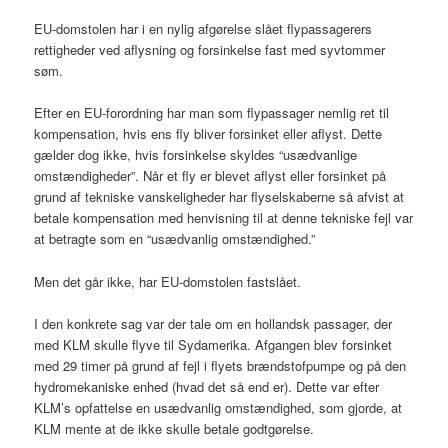
EU-domstolen har i en nylig afgørelse slået flypassagerers
rettigheder ved aflysning og forsinkelse fast med syvtommer
søm.
Efter en EU-forordning har man som flypassager nemlig ret til
kompensation, hvis ens fly bliver forsinket eller aflyst. Dette
gælder dog ikke, hvis forsinkelse skyldes “usædvanlige
omstændigheder”. Når et fly er blevet aflyst eller forsinket på
grund af tekniske vanskeligheder har flyselskaberne så afvist at
betale kompensation med henvisning til at denne tekniske fejl var
at betragte som en “usædvanlig omstændighed.”
Men det går ikke, har EU-domstolen fastslået.
I den konkrete sag var der tale om en hollandsk passager, der
med KLM skulle flyve til Sydamerika. Afgangen blev forsinket
med 29 timer på grund af fejl i flyets brændstofpumpe og på den
hydromekaniske enhed (hvad det så end er). Dette var efter
KLM’s opfattelse en usædvanlig omstændighed, som gjorde, at
KLM mente at de ikke skulle betale godtgørelse.