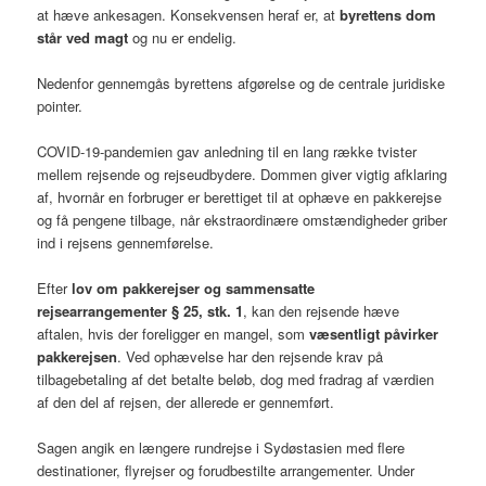
at hæve ankesagen. Konsekvensen heraf er, at
byrettens dom
står ved magt
og nu er endelig.
Nedenfor gennemgås byrettens afgørelse og de centrale juridiske
pointer.
COVID-19-pandemien gav anledning til en lang række tvister
mellem rejsende og rejseudbydere. Dommen giver vigtig afklaring
af, hvornår en forbruger er berettiget til at ophæve en pakkerejse
og få pengene tilbage, når ekstraordinære omstændigheder griber
ind i rejsens gennemførelse.
Efter
lov om pakkerejser og sammensatte
rejsearrangementer § 25, stk. 1
, kan den rejsende hæve
aftalen, hvis der foreligger en mangel, som
væsentligt påvirker
pakkerejsen
. Ved ophævelse har den rejsende krav på
tilbagebetaling af det betalte beløb, dog med fradrag af værdien
af den del af rejsen, der allerede er gennemført.
Sagen angik en længere rundrejse i Sydøstasien med flere
destinationer, flyrejser og forudbestilte arrangementer. Under