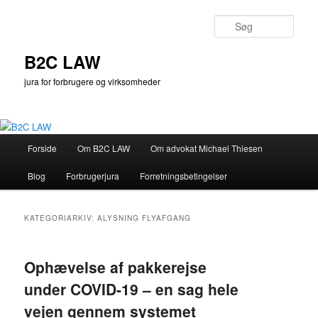
Fortsæt
Fortsæt
til
til
Søg
primært
sekundært
indhold
indhold
B2C LAW
jura for forbrugere og virksomheder
Hovedmenu
Forside
Om B2C LAW
Om advokat Michael Thiesen
Blog
Forbrugerjura
Forretningsbetingelser
KATEGORIARKIV:
ALYSNING FLYAFGANG
Ophævelse af pakkerejse
under COVID-19 – en sag hele
vejen gennem systemet