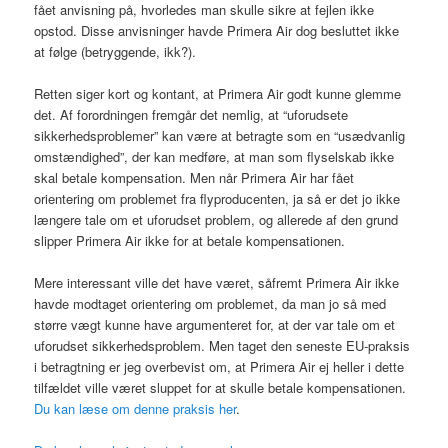
fået anvisning på, hvorledes man skulle sikre at fejlen ikke
opstod. Disse anvisninger havde Primera Air dog besluttet ikke
at følge (betryggende, ikk?).
Retten siger kort og kontant, at Primera Air godt kunne glemme
det. Af forordningen fremgår det nemlig, at “uforudsete
sikkerhedsproblemer” kan være at betragte som en “usædvanlig
omstændighed”, der kan medføre, at man som flyselskab ikke
skal betale kompensation. Men når Primera Air har fået
orientering om problemet fra flyproducenten, ja så er det jo ikke
længere tale om et uforudset problem, og allerede af den grund
slipper Primera Air ikke for at betale kompensationen.
Mere interessant ville det have været, såfremt Primera Air ikke
havde modtaget orientering om problemet, da man jo så med
større vægt kunne have argumenteret for, at der var tale om et
uforudset sikkerhedsproblem. Men taget den seneste EU-praksis
i betragtning er jeg overbevist om, at Primera Air ej heller i dette
tilfældet ville været sluppet for at skulle betale kompensationen.
Du kan læse om denne praksis her
.