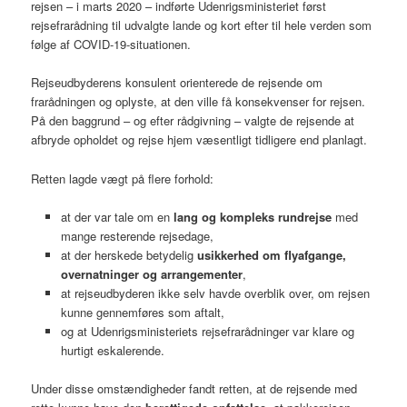
rejsen – i marts 2020 – indførte Udenrigsministeriet først
rejsefrarådning til udvalgte lande og kort efter til hele verden som
følge af COVID-19-situationen.
Rejseudbyderens konsulent orienterede de rejsende om
frarådningen og oplyste, at den ville få konsekvenser for rejsen.
På den baggrund – og efter rådgivning – valgte de rejsende at
afbryde opholdet og rejse hjem væsentligt tidligere end planlagt.
Retten lagde vægt på flere forhold:
at der var tale om en
lang og kompleks rundrejse
med
mange resterende rejsedage,
at der herskede betydelig
usikkerhed om flyafgange,
overnatninger og arrangementer
,
at rejseudbyderen ikke selv havde overblik over, om rejsen
kunne gennemføres som aftalt,
og at Udenrigsministeriets rejsefrarådninger var klare og
hurtigt eskalerende.
Under disse omstændigheder fandt retten, at de rejsende med