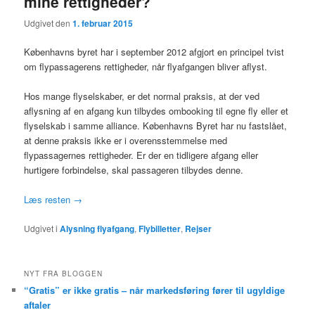
mine rettigheder?
Udgivet den
1. februar 2015
Københavns byret har i september 2012 afgjort en principel tvist
om flypassagerens rettigheder, når flyafgangen bliver aflyst.
Hos mange flyselskaber, er det normal praksis, at der ved
aflysning af en afgang kun tilbydes ombooking til egne fly eller et
flyselskab i samme alliance. Københavns Byret har nu fastslået,
at denne praksis ikke er i overensstemmelse med
flypassagernes rettigheder. Er der en tidligere afgang eller
hurtigere forbindelse, skal passageren tilbydes denne.
Læs resten
→
Udgivet i
Alysning flyafgang
,
Flybilletter
,
Rejser
NYT FRA BLOGGEN
“Gratis” er ikke gratis – når markedsføring fører til ugyldige
aftaler