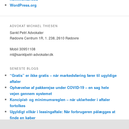
WordPress.org
ADVOKAT MICHAEL THIESEN
Sankt Petri Advokater
Rødovre Centrum 1R, 1. 238, 2610 Rødovre
Mobil 30951108
mt@sanktpetri-advokater.dk
SENESTE BLOGS
“Gratis” er ikke gratis – når markedsføring fører til ugyldige
aftaler
Ophævelse af pakkerejse under COVID-19 – en sag hele
vejen gennem systemet
Koncipist- og minimumsreglen – når uklarheder i aftaler
fortolkes
Ugyldigt vilkår i leasingaftale: Når forbrugeren pålægges at
finde en køber
Forældelse af kaution for kassekredit