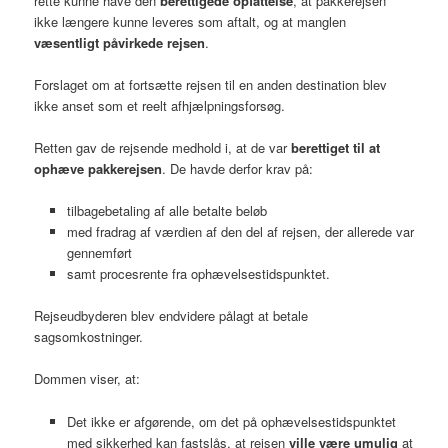
rette kunne have den
berettigede opfattelse
, at pakkerejsen
ikke længere kunne leveres som aftalt, og at manglen
væsentligt påvirkede rejsen
.
Forslaget om at fortsætte rejsen til en anden destination blev
ikke anset som et reelt afhjælpningsforsøg.
Retten gav de rejsende medhold i, at de var
berettiget til at
ophæve pakkerejsen
. De havde derfor krav på:
tilbagebetaling af alle betalte beløb
med fradrag af værdien af den del af rejsen, der allerede var
gennemført
samt procesrente fra ophævelsestidspunktet.
Rejseudbyderen blev endvidere pålagt at betale
sagsomkostninger.
Dommen viser, at:
Det ikke er afgørende, om det på ophævelsestidspunktet
med sikkerhed kan fastslås, at rejsen
ville være umulig
at