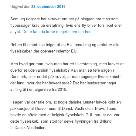
Udgivet den
28. september 2016
Som jeg tidligere har skrevet om her på bloggen har man som
flypassager krav på erstatning, hvis ens fly bliver forsinket eller
aflyst.
Dette kan du læse meget mere om her.
Retten til erstatning følger af en EU-forordning og omfatter alle
flyselskaber, der opererer indenfor EU.
Men hvad gør man, hvis man har ret til erstatning, men kravet er
overfor et udenlandsk flyselskab? Kan man så føre sagen i
Danmark, eller er det påkrævet, at man sagsøger flyselskabet i
det land, hvor det har hovedsæde? Det har landsretten taget
stilling til i en afgørelse fra 2015.
I sagen var der tale om, at nogle danske turister havde købt en
pakkerejse af Bravo Tours til Dansk Vestindien. Bravo Tours
havde en aftale med et belgisk flyselskab, TUI, om, at det var
dette flyselskab, som stod for selve flyvningen fra Billund
til Dansk Vestindien.