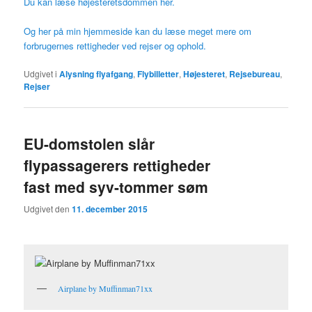
Du kan læse højesteretsdommen her.
Og her på min hjemmeside kan du læse meget mere om
forbrugernes rettigheder ved rejser og ophold.
Udgivet i
Alysning flyafgang
,
Flybilletter
,
Højesteret
,
Rejsebureau
,
Rejser
EU-domstolen slår
flypassagerers rettigheder
fast med syv-tommer søm
Udgivet den
11. december 2015
Airplane by Muffinman71xx