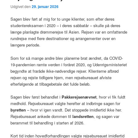
Udgivet den
29. januar 2026
Sagen blev ført af mig for to unge klienter, som efter deres
studentereksamen i 2020 – i deres sabbatår – skulle på deres
længe planlagte drømmerejse til Asien. Rejsen var en omfattende
rundrejse med flere destinationer og arrangementer over en
længere periode.
Som for så mange andre blev planerne brat ændret, da COVID-
19-pandemien ramte verden i foråret 2020, og Udenrigsministeriet
begyndte at fraråde ikke-nødvendige rejser. Klienterne afbrød
rejsen og rejste tidligere hjem, men rejsebureauet afviste
efterfølgende at tilbagebetale det fulde beløb.
Sagen blev først behandlet i
Pakkerejsenævnet
, hvor vi fik fuldt
medhold. Rejsebureauet valgte herefter at indbringe sagen for
byretten
– hvor vi igen vandt. Det stoppede imidlertid ikke her.
Rejsebureauet ankede dommen til
landsretten
, og sagen var
berammet til behandling i starten af 2026.
Kort tid inden hovedforhandlingen valgte rejsebureauet imidlertid